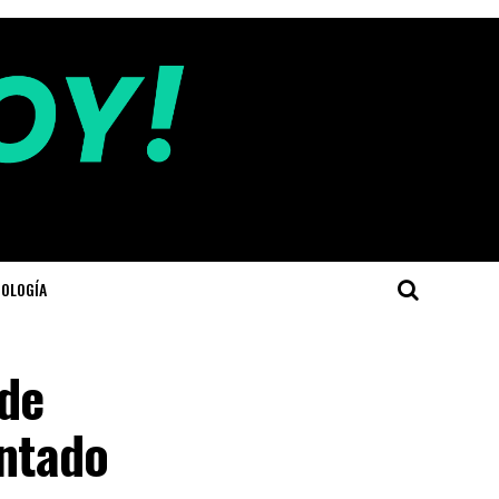
OLOGÍA
 de
entado