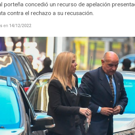
 porteña concedió un recurso de apelación presentad
nta contra el rechazo a su recusación.
os
en
14/12/2022