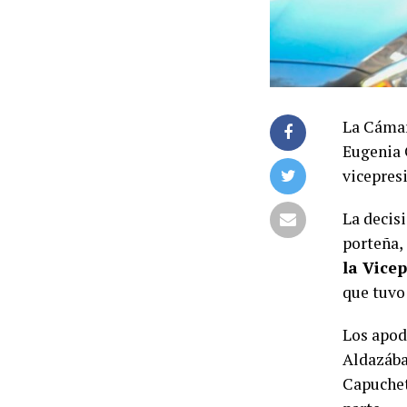
La Cámar
Eugenia 
vicepres
La decis
porteña,
la Vice
que tuvo
Los apod
Aldazábal
Capuchett