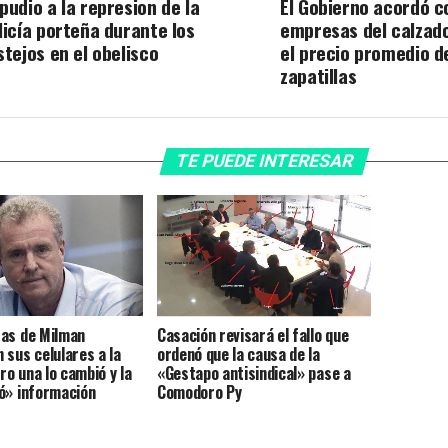
pudio a la represion de la
El Gobierno acordó c
licía porteña durante los
empresas del calzad
stejos en el obelisco
el precio promedio d
zapatillas
TE PUEDE INTERESAR
as de Milman
Casación revisará el fallo que
 sus celulares a la
ordenó que la causa de la
ero una lo cambió y la
«Gestapo antisindical» pase a
ó» información
Comodoro Py