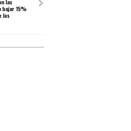
on las
o bajar 15%
e las