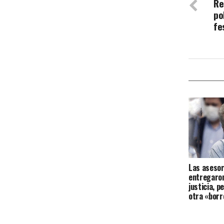
Re
po
fe
Las asesor
entregaron
justicia, p
otra «borr