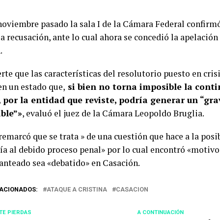
 noviembre pasado la sala I de la Cámara Federal confirm
a recusación, ante lo cual ahora se concedió la apelación
.
rte que las características del resolutorio puesto en crisi
en un estado que,
si bien no torna imposible la conti
, por la entidad que reviste, podría generar un “g
able”»
, evaluó el juez de la Cámara Leopoldo Bruglia.
emarcó que se trata » de una cuestión que hace a la posi
tía al debido proceso penal» por lo cual encontró «motivo
lanteado sea «debatido» en Casación.
ACIONADOS:
ATAQUE A CRISTINA
CASACION
TE PIERDAS
A CONTINUACIÓN