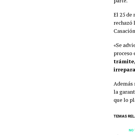
parte.
El 25 de
rechazó l
Casación
«Se advie
proceso 
trámite
irrepar
Además r
la garan
que lo p
TEMAS REL
NO 