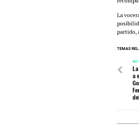
recompus
La vocer
posibili
partido, 
TEMAS REL
NO 
La
a 
Go
Fe
de