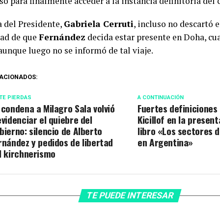
o para finalmente acceder a la instancia definitoria del
a del Presidente,
Gabriela Cerruti
, incluso no descartó e
dad de que
Fernández
decida estar presente en Doha, cu
aunque luego no se informó de tal viaje.
ACIONADOS:
TE PIERDAS
A CONTINUACIÓN
 condena a Milagro Sala volvió
Fuertes definiciones 
evidenciar el quiebre del
Kicillof en la present
bierno: silencio de Alberto
libro «Los sectores 
rnández y pedidos de libertad
en Argentina»
l kirchnerismo
TE PUEDE INTERESAR