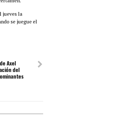
 certamen.
l jueves la
ando se juegue el
de Axel
ación del
dominantes