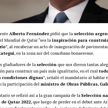
dente
Alberto Fernández
pidió que la
selección arge
del Mundial de Qatar “sea la
inspiración para construi
rio
”, al encabezar un acto de inauguración de pavimentac
zategui
, en la zona sur del conurbano bonaerense.
s gladiadores de la
selección
que nos dieron tantas aleg
ón para construir un país más igualitario, en el cual
todo
n condiciones dignas
”, señaló el mandatario al hablar 
n la participación del
ministro de Obras Públicas, Gab
ario se refirió así a la gran campaña de la
Selección na
 de Qatar 2022
, que luego de perder en el debut ante Ar