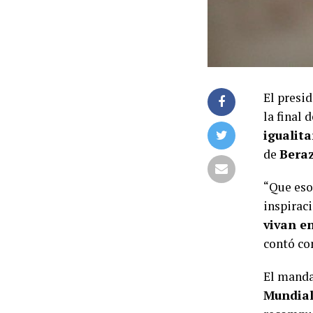
El presi
la final 
igualita
de
Bera
“Que eso
inspiraci
vivan e
contó co
El mandat
Mundial