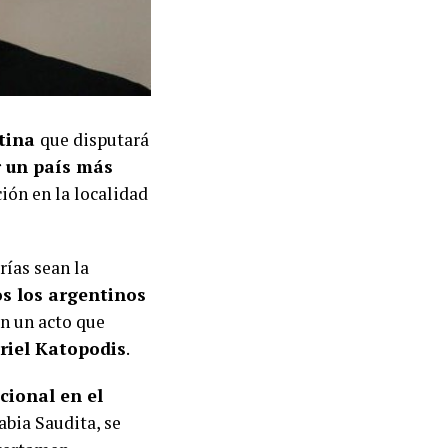
ntina
que disputará
r un país más
ión en la localidad
rías sean la
s los argentinos
en un acto que
riel Katopodis
.
cional en el
abia Saudita, se