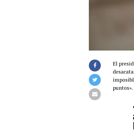
El presi
desacatar
imposibl
puntos».