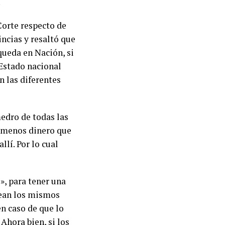
.
Corte respecto de
ncias y resaltó que
queda en Nación, si
 Estado nacional
n las diferentes
medro de todas las
l menos dinero que
llí. Por lo cual
», para tener una
 sean los mismos
n caso de que lo
Ahora bien, si los