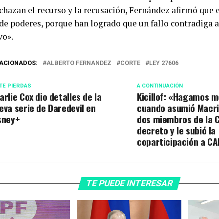
chazan el recurso y la recusación, Fernández afirmó que e
de poderes, porque han logrado que un fallo contradiga a
vo».
ACIONADOS:
ALBERTO FERNANDEZ
CORTE
LEY 27606
TE PIERDAS
A CONTINUACIÓN
arlie Cox dio detalles de la
Kicillof: «Hagamos m
eva serie de Daredevil en
cuando asumió Macri
sney+
dos miembros de la 
decreto y le subió la
coparticipación a C
TE PUEDE INTERESAR