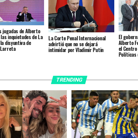
s jugadas de Alberto
El goberna
 las inquietudes de La
La Corte Penal Internacional
Alberto F
la disyuntiva de
advirtió que no se dejará
el Centro 
 Larreta
intimidar por Vladimir Putin
Políticas
Rosa
TRENDING