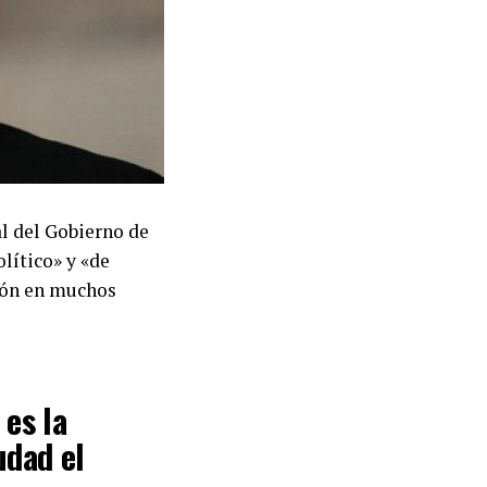
al del Gobierno de
olítico» y «de
ión en muchos
 es la
udad el