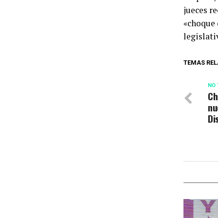
jueces re
«choque 
legislati
TEMAS REL
NO 
Ch
nu
Di