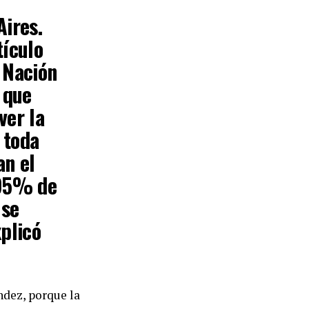
Aires.
tículo
 Nación
 que
ver la
r toda
an el
,95% de
 se
xplicó
ndez, porque la