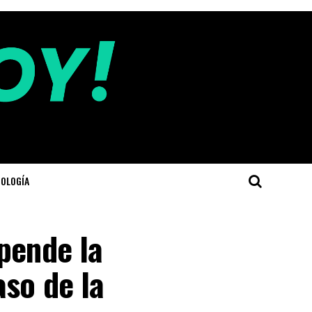
OLOGÍA
pende la
aso de la