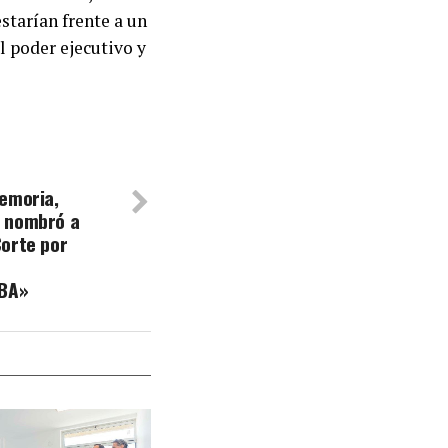
starían frente a un
l poder ejecutivo y
emoria,
 nombró a
Corte por
ABA»