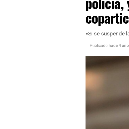
policía,
coparti
«Si se suspende la
Publicado
hace 4 añ