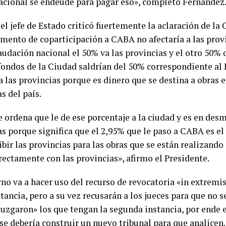
acional se endeude para pagar eso», completó Fernández
l jefe de Estado criticó fuertemente la aclaración de la 
umento de coparticipación a CABA no afectaría a las provi
audación nacional el 50% va las provincias y el otro 50% 
 fondos de la Ciudad saldrían del 50% correspondiente al
a las provincias porque es dinero que se destina a obras e
s del país.
e ordena que le de ese porcentaje a la ciudad y es en des
as porque significa que el 2,95% que le paso a CABA es e
ibir las provincias para las obras que se están realizando a
rectamente con las provincias», afirmo el Presidente.
no va a hacer uso del recurso de revocatoria «in extremis
tancia, pero a su vez recusarán a los jueces para que no
juzgaron» los que tengan la segunda instancia, por ende e
se debería construir un nuevo tribunal para que analicen. 