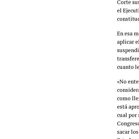
Corte su
el Ejecut
constitu
En esa mi
aplicar e
suspendi
transfere
cuanto le
«No ente
consider
como lle
está apro
cual por
Congreso
sacar los