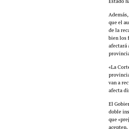
Estado n
Además, e
que el a
de la rec
bien los
afectará 
provincia
«La Cort
provinci
van a rec
afecta di
El Gobier
doble ins
que «pre
acepten, 