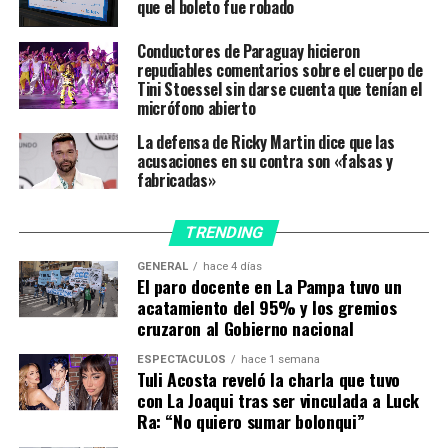
«Insultos, humillaciones, acosos, negación y ninguneo
que el boleto fue robado
de la palabra, degradación o pérdida de puestos de
Conductores de Paraguay hicieron
trabajo al regresar de la licencia por maternidad
repudiables comentarios sobre el cuerpo de
constituyen, entre otras conductas inadmisibles,
Tini Stoessel sin darse cuenta que tenían el
prácticas que forman parte del paradigma de
micrófono abierto
producción de noticieros y programas de tevé, diarios,
La defensa de Ricky Martin dice que las
radios, portales web a lo largo y ancho de nuestro país,
acusaciones en su contra son «falsas y
tanto en medios públicos como privados», se enumeró.
fabricadas»
El texto de Periodistas Argentinas alertó que
TRENDING
«considerar que estas conductas, explícitamente
sancionadas por la ley vigente, buscan la ‘exigencia
GENERAL
hace 4 días
El paro docente en La Pampa tuvo un
profesional’ en pos de una excelencia informativa es la
acatamiento del 95% y los gremios
peor injusticia que estamos denunciando: sin dignidad
cruzaron al Gobierno nacional
no hay calidad».
ESPECTÁCULOS
hace 1 semana
Tuli Acosta reveló la charla que tuvo
#BastaDeViolenciaLaboral
#Leyde
con La Joaqui tras ser vinculada a Luck
pic.twitter.com/Zu0F39KdZC
Ra: “No quiero sumar bolonqui”