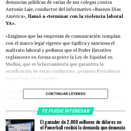
denuncias públicas de varias de sus colegas contra
Antonio Laje, conductor del informativo «Buenos Días
América»,
llamó a «terminar con la violencia laboral
YA».
«Exigimos que las empresas de comunicación cumplan
con el marco legal vigente que tipifica y sanciona el
maltrato laboral y pedimos que el Poder Ejecutivo
reglamente en forma urgente la Ley de Equidad en
Medios, que es la herramienta que garantiza la
erradicación de estas conductas», propuso Periodistas
Argentinas en su escrito.
La organización señaló que «
en estos días se han
CONTINUAR LEYENDO
conocido testimonios de colegas que dan cuenta de
lo que venimos denunciando desde hace varios
TE PUEDE INTERESAR
años, a través de las encuestas que realizamos entre
nuestras más de 200 integrantes
«.
El ganador de 2.000 millones de dólares en
el Powerball recibió la demanda que denuncia