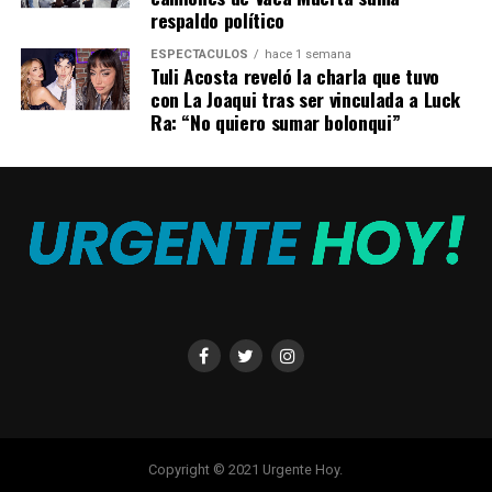
respaldo político
TEMAS RELACIONADOS:
ARGENTINA
ASTRAZENECA
DOSIS
ESPECTÁCULOS
hace 1 semana
Tuli Acosta reveló la charla que tuvo
con La Joaqui tras ser vinculada a Luck
A CONTINUACIÓN
Energías Renovables: el desafío de cambiar la matriz
Ra: “No quiero sumar bolonqui”
eléctrica para proteger al planeta
NO TE PIERDAS
La vacuna argentina contra el coronavirus neutraliza las
variantes Delta, Gamma y Alfa
Copyright © 2021 Urgente Hoy.