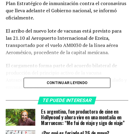
Plan Estratégico de inmunización contra el coronavirus
que lleva adelante el Gobierno nacional, se informó
oficialmente.
El arribo del nuevo lote de vacunas está previsto para
las 21.10 al Aeropuerto Internacional de Ezeiza,
transportado por el vuelo AM0030 de la línea aérea
Aeroméxico, procedente de la capital mexicana.
El cargamento forma parte del acuerdo bilateral de
producción del principio activo de la vacuna
Astrazeneca en nuestro país, y el posterior formulado y
CONTINUAR LEYENDO
envasado en México.
La nueva partida contará con 1.673.000 dosis de vacunas
TE PUEDE INTERESAR
de AstraZeneca.
Es argentina, fue productora de cine en
De esta manera, entre el sábado último y el fin de esta
Hollywood y ahora vive en una montaña en
jornada habrán llegado al país 4.644.990 de vacunas
Marruecos: “Me fui de viaje y sigo de viaje”
para continuar la campaña de inmunización de la
¿Por qué es feriado el 26 de mayo?