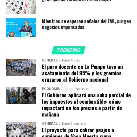
población contra el coronavirus.
Ese número se compone por las 1.440.000 dosis de
Mientras se esperan señales del FMI, surgen
Sinopharm arribadas el sábado pasado; las 549.600 de
negocios impensados
AstraZeneca, donadas por Canadá, que llegaron el
lunes; las 160.290 de Pfizer, que tocaron suelo
argentino el miércoles; y las 822.100 del acuerdo
TRENDING
bilateral con AstraZeneca, a las que suma la partida de
1.673.000 que llegará hoy.
GENERAL
hace 6 días
El paro docente en La Pampa tuvo un
acatamiento del 95% y los gremios
Según las cifras del Monitor Público de Vacunación
cruzaron al Gobierno nacional
actualizadas este sábado por la mañana, se
distribuyeron en todo el país un total de 57.419.814
ECONOMÍA
hace 1 semana
El Gobierno aplicará una suba parcial de
dosis, de las cuales fueron aplicadas hasta el momento
los impuestos al combustible: cómo
52.396.912.
impactará en los precios a partir de
mañana
Unas 29.760.609 personas iniciaron su esquema de
vacunación y 22.636.279 ya tienen el esquema
GENERAL
hace 1 semana
El proyecto para cobrar peajes a
completo.
camiones de Vaca Muerta suma