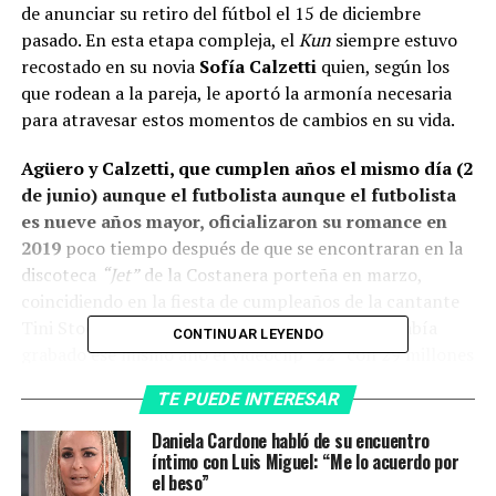
de anunciar su retiro del fútbol el 15 de diciembre
pasado. En esta etapa compleja, el
Kun
siempre estuvo
recostado en su novia
Sofía Calzetti
quien, según los
que rodean a la pareja, le aportó la armonía necesaria
para atravesar estos momentos de cambios en su vida.
Agüero y Calzetti, que cumplen años el mismo día (2
de junio) aunque el futbolista aunque el futbolista
es nueve años mayor, oficializaron su romance en
2019
poco tiempo después de que se encontraran en la
discoteca
“Jet”
de la Costanera porteña en marzo,
coincidiendo en la fiesta de cumpleaños de la cantante
Tini Stoessel, con quien el
Kun
ese mismo año había
CONTINUAR LEYENDO
grabado ese mismo año el videoclip “22″ con 29 millones
de reproducciones sólo en el primer mes y más de 235
TE PUEDE INTERESAR
millones en la actualidad.
Daniela Cardone habló de su encuentro
El
Kun
dijo primero que Sofía era “una amiga” a la que
íntimo con Luis Miguel: “Me lo acuerdo por
el beso”
conocía desde chicos,
pero luego se hicieron