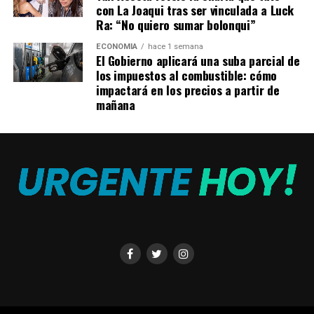
en
Twitch
con su amigo influencer Ibai Llanos, o como
con La Joaqui tras ser vinculada a Luck
Ra: “No quiero sumar bolonqui”
gamer. Mientras jugaba para el Manchester City, Agüero
y su novia forjaron un estrecho vínculo con la pareja
ECONOMÍA
hace 1 semana
conformada por
David De Gea
, arquero del equipo rival
El Gobierno aplicará una suba parcial de
los impuestos al combustible: cómo
de la ciudad, Manchester United –y ex compañero suyo
impactará en los precios a partir de
en el Atlético Madrid- y su esposa, la cantante Edurne.
mañana