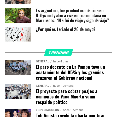
inseparables, y mucho más en estos días duros para el ex
jugador.
Es argentina, fue productora de cine en
Hollywood y ahora vive en una montaña en
Marruecos: “Me fui de viaje y sigo de viaje”
Con 762 mil seguidores en
Instagram
, Calzetti había sido
compañera de Francisco, hijo de Marcelo Tinelli, en la
¿Por qué es feriado el 26 de mayo?
escuela ORT, aunque la modelo ya era conocida en los
medios por haber participado de distintas producciones
y a sus 14 años ganó popularidad trabajando en la
película “Caídos del Mapa”, donde interpretó el
TRENDING
personaje de Graciela.
Una vez que se consolidó su
GENERAL
hace 4 días
pareja con Agüero, cuando tenía 22 años, decidió
El paro docente en La Pampa tuvo un
abandonar su carrera de martillera pública para
acatamiento del 95% y los gremios
cruzaron al Gobierno nacional
mudarse al espectacular penthouse del futbolista en
el edificio “West Tower” de Deansgate Squarem en
GENERAL
hace 1 semana
Manchester.
El proyecto para cobrar peajes a
camiones de Vaca Muerta suma
De muy bajo perfil,
Calzetti fue generando armonía
respaldo político
en la vida de Agüero
,
quien también manejó su vida
ESPECTÁCULOS
hace 1 semana
pública con discreción, más allá de apariciones
Tuli Acosta reveló la charla que tuvo