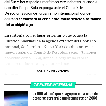
del Sur y los espacios marítimos circundantes, cuando el
canciller Felipe Solá exponga ante el Comité de
Descolonización del organismo internacional, donde
además
rechazará la creciente militarización británica
del archipiélago
.
En sintonía con el lugar prioritario que ocupa la
Cuestión Malvinas en la agenda exterior del Gobierno
nacional, Solá arribó a Nueva York dos días antes de la
nueva sesión del Comité de Descolonización (también
conocido como C-24), donde la Argentina espera
obtener un fuerte apoyo a su reclamo.
CONTINUAR LEYENDO
A horas de aterrizar en Nueva York, Solá tuvo una
reunión
-la primera de una serie de encuentros-
con el
TE PUEDE INTERESAR
secretario general de la ONU, António Guterres
, a
quien le pidió que interceda ante Londres para que la
La ONU afirmó que el agujero en la capa de
administración de Boris Johnson, «consienta reanudar
ozono se cerrará completamente en 2066
las conversaciones sobre la soberanía de las islas»,