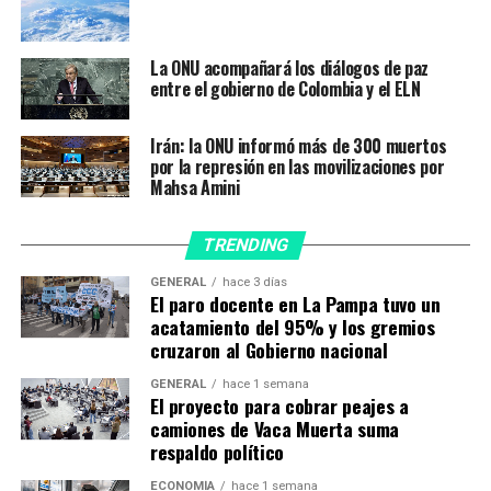
según informó el Palacio San Martín.
El encuentro con el Secretario General marcó el inicio
La ONU acompañará los diálogos de paz
de la nutrida agenda oficial de Solá en Nueva York,
entre el gobierno de Colombia y el ELN
donde además mantuvo ayer un encuentro con el
presidente de la Asamblea General del organismo
Irán: la ONU informó más de 300 muertos
internacional, Volkan Bozkir.
por la represión en las movilizaciones por
Mahsa Amini
TRENDING
Solá se reunió previamente con el Secretario General de la
GENERAL
hace 3 días
ONU.
El paro docente en La Pampa tuvo un
En esa reunión,
Solá buscó «ampliar las adhesiones»
acatamiento del 95% y los gremios
a la Argentina en los organismos multilaterales
cruzaron al Gobierno nacional
para que se reanuden las negociaciones con el Reino
GENERAL
hace 1 semana
Unido
«a fin de encontrar una solución pacífica a la
El proyecto para cobrar peajes a
controversia en la Cuestión Malvinas».
camiones de Vaca Muerta suma
respaldo político
La sesión del Comité Especial sobre la Cuestión de las
ECONOMÍA
hace 1 semana