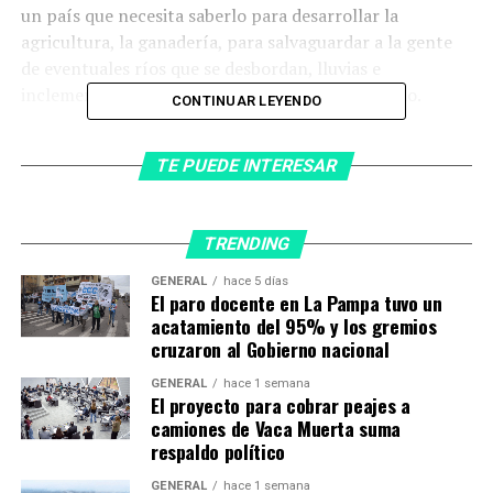
un país que necesita saberlo para desarrollar la
agricultura, la ganadería, para salvaguardar a la gente
de eventuales ríos que se desbordan, lluvias e
inclemencias del tiempo», señaló el jefe de Estado.
CONTINUAR LEYENDO
Fue lanzado desde Estados
TE PUEDE INTERESAR
Unidos el primer minisatélite de
comunicaciones argentino
TRENDING
GENERAL
hace 5 días
El paro docente en La Pampa tuvo un
acatamiento del 95% y los gremios
cruzaron al Gobierno nacional
GENERAL
hace 1 semana
El proyecto para cobrar peajes a
camiones de Vaca Muerta suma
respaldo político
GENERAL
hace 1 semana