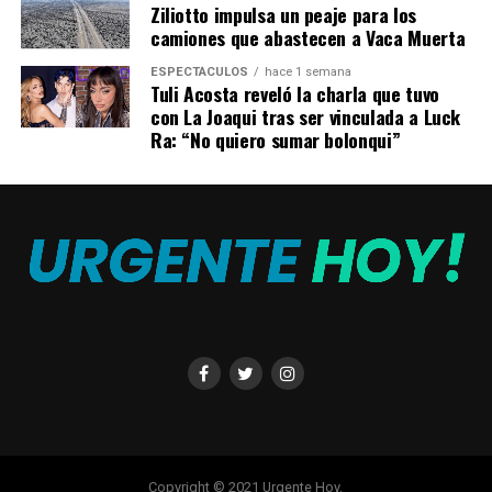
Ziliotto impulsa un peaje para los
camiones que abastecen a Vaca Muerta
ESPECTÁCULOS
hace 1 semana
Tuli Acosta reveló la charla que tuvo
con La Joaqui tras ser vinculada a Luck
Ra: “No quiero sumar bolonqui”
El aparato puesto en órbita es del tipo
PocketQube
,
tiene un peso de 1 kilogramo y medidas aproximadas de
50mm x 50mm x 150mm, y posee entre otros objetivos
«potenciar la productividad del país, colaborar a la
tecnificación de procesos, brindar información en línea
y de forma remota sobre el estado de cultivos y ganado,
y colaborar a reducir los costos en el lanzamiento de
satélites».
Copyright © 2021 Urgente Hoy.