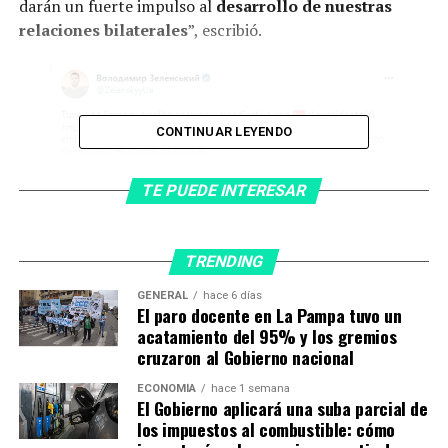
darán un fuerte impulso al
desarrollo de nuestras
relaciones bilaterales
”, escribió.
CONTINUAR LEYENDO
TE PUEDE INTERESAR
El portavoz de Zelensky,
Sergiy Nykyforov
, dijo en
Facebook que ambos mandatarios mantuvieron “una
conversación telefónica de casi una hora de duración”.
TRENDING
A pesar de que
China
insiste en que mantiene una
GENERAL
hace 6 días
El paro docente en La Pampa tuvo un
posición neutral en el conflicto,
Xi
no había hablado
acatamiento del 95% y los gremios
con
Zelensky
desde el principio de la invasión rusa de
cruzaron al Gobierno nacional
Ucrania, en febrero de 2022, pero sí lo ha hecho en
varias ocasiones con el gobernante de Rusia,
Vladimir
ECONOMÍA
hace 1 semana
El Gobierno aplicará una suba parcial de
Putin
. Antes de la invasión de febrero de 2020 ambos
los impuestos al combustible: cómo
líderes emitieron una declaración conjunta diciendo que