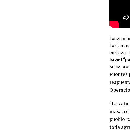
Lanzacohet
La Cámara
en Gaza -
Israel “p
se ha pro
Fuentes 
respuest
Operacion
“Los ataq
masacre 
pueblo pa
toda agr