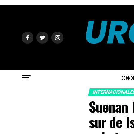
ECONO
INTERNACIONALE
Suenan l
sur de I