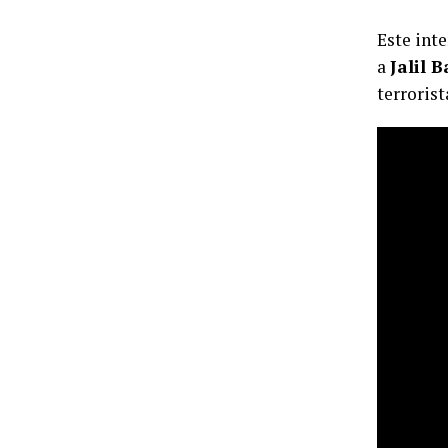
Este int
a
Jalil 
terroris