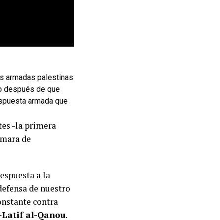
es armadas palestinas
co después de que
respuesta armada que
tes -la primera
ámara de
respuesta a la
defensa de nuestro
constante contra
-Latif al-Qanou
.