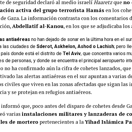
te de seguridad declaró al medio israelí
Haaretz
que
no 
pación activa del grupo terrorista Hamás
en los cohe
a de Gaza. La información contrasta con los comentarios d
ción,
Abdellatif al-Kanou
, en los que se adjudicaba los
as antiaéreas
no han dejado de sonar en la última hora en el sur 
a las ciudades de
Sderot, Askhelon, Ashod o Lachish
; pero ll
 país donde está el distrito de
Tel Aviv
, que concentra varios m
es de personas, y donde se encuentra el principal aeropuerto int
to no ha confirmado aún la cifra de cohetes lanzados, que
tivado las alertas antiaéreas en el sur apuntan a varias d
os civiles que viven en las zonas afectadas que sigan las 
ia y se protejan en refugios antiaéreos.
informó que, poco antes del disparo de cohetes desde Ga
eó varias
instalaciones militares y lanzaderas de c
iles de mortero
pertenecientes a la
Yihad Islámica Pa