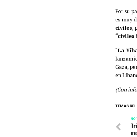
Por su pa
es muy d
civiles
, 
“civiles
“
La Yih
lanzamie
Gaza, per
en Líbano
(Con inf
TEMAS REL
NO 
Tr
mo