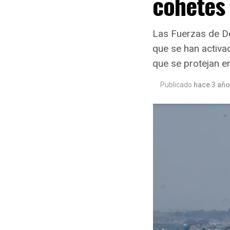
cohetes 
Las Fuerzas de De
que se han activad
que se protejan e
Publicado
hace 3 añ