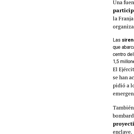
Una fuen
partici
la Franj
organiza
Las
siren
que abarc
centro del
1,5 millon
El Ejérci
se han ac
pidió a l
emergenc
También 
bombard
proyect
enclave.