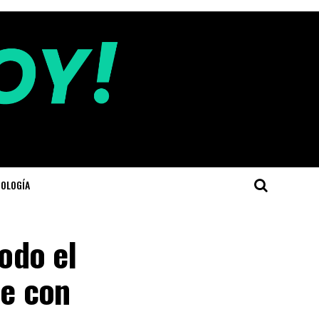
OLOGÍA
todo el
ue con