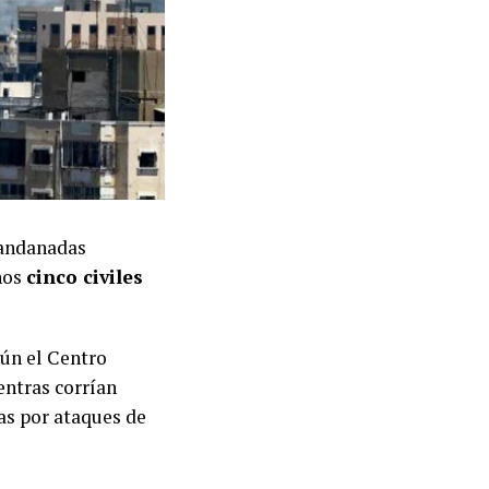
 andanadas
nos
cinco civiles
gún el Centro
entras corrían
das por ataques de