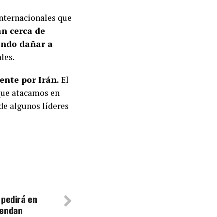
internacionales que
án cerca de
ando dañar a
les.
ente por Irán.
El
 que atacamos en
 de algunos líderes
 pedirá en
pendan