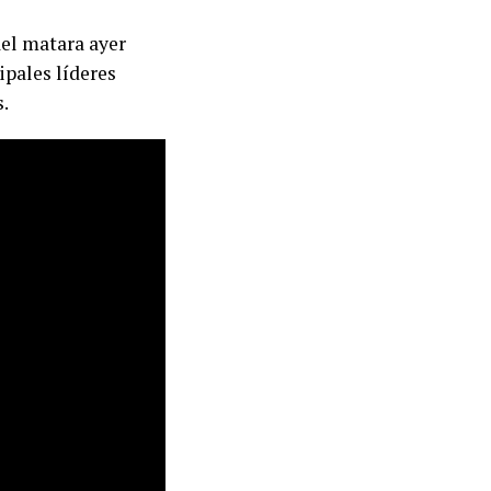
ael matara ayer
cipales líderes
.