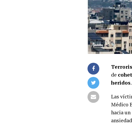
Terrori
de
cohe
heridos
.
Las vícti
Médico B
hacia un 
ansiedad 