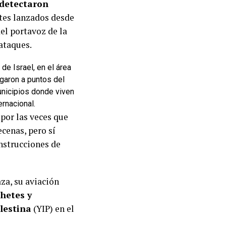
detectaron
tes lanzados desde
el portavoz de la
 ataques.
de Israel, en el área
egaron a puntos del
unicipios donde viven
ernacional.
 por las veces que
ecenas, pero sí
instrucciones de
za, su aviación
ohetes y
lestina
(YIP) en el