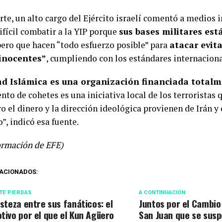
rte, un alto cargo del Ejército israelí comentó a medios 
ifícil combatir a la YIP porque
sus bases militares est
pero que hacen “todo esfuerzo posible” para
atacar evit
 inocentes”
, cumpliendo con los estándares internaciona
ad Islámica es una organización financiada totalm
nto de cohetes es una iniciativa local de los terroristas
o el dinero y la dirección ideológica provienen de Irán y
”, indicó esa fuente.
ormación de EFE)
ACIONADOS:
TE PIERDAS
A CONTINUACIÓN
isteza entre sus fanáticos: el
Juntos por el Cambio
tivo por el que el Kun Agüero
San Juan que se sus