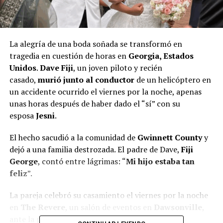
La alegría de una boda soñada se transformó en
tragedia en cuestión de horas en
Georgia, Estados
Unidos
.
Dave Fiji
, un joven piloto y recién
casado,
murió junto al conductor
de un helicóptero en
un accidente ocurrido el viernes por la noche, apenas
unas horas después de haber dado el “sí” con su
esposa
Jesni
.
El hecho sacudió a la comunidad de
Gwinnett County
y
dejó a una familia destrozada. El padre de Dave,
Fiji
George
, contó entre lágrimas: “
Mi hijo estaba tan
feliz
”.
La pareja celebró su casamiento el viernes por la noche
en
The Revere
, un salón de eventos en
Dawsonville
,
ante la presencia de unos
400 invitados
.