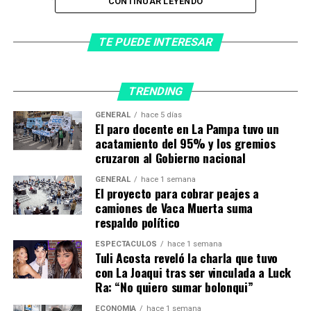
CONTINUAR LEYENDO
“Estaba parado ahí, mirando a mi hijo y admirándolo. Se
veía tan lindo”, recordó George, emocionado.
TE PUEDE INTERESAR
Dave y Jesni se conocieron a través de la iglesia,
entre
Carolina del Sur y Georgia
, y con el tiempo
TRENDING
pasaron de ser amigos a decidir compartir la vida como
GENERAL
hace 5 días
pareja.
El paro docente en La Pampa tuvo un
acatamiento del 95% y los gremios
cruzaron al Gobierno nacional
Dave Fiji y Jesni tuvieron una «boda perfecta», según su
GENERAL
hace 1 semana
familia. (Foto: gentileza WCSC).
El proyecto para cobrar peajes a
Al finalizar la fiesta, los recién casados subieron a
camiones de Vaca Muerta suma
un
helicóptero Robinson R66
que los llevaría hasta el
respaldo político
aeropuerto
DeKalb-Peachtree
, como parte de
ESPECTÁCULOS
hace 1 semana
una
despedida especial
antes de pasar la noche en un
Tuli Acosta reveló la charla que tuvo
hotel del centro de Atlanta. Sin embargo, el vuelo nunca
con La Joaqui tras ser vinculada a Luck
Ra: “No quiero sumar bolonqui”
llegó a destino.
ECONOMÍA
hace 1 semana