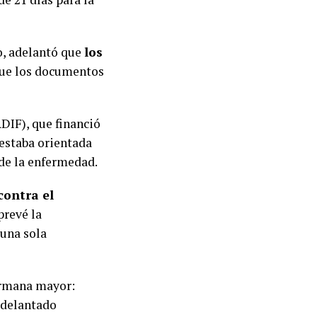
o, adelantó que
los
ue los documentos
RDIF), que financió
 estaba orientada
 de la enfermedad.
contra el
prevé la
 una sola
hermana mayor:
adelantado