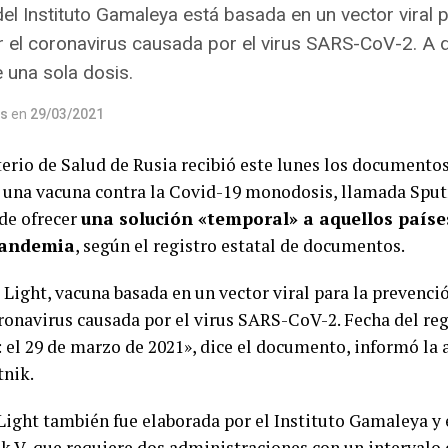
el Instituto Gamaleya está basada en un vector viral 
r el coronavirus causada por el virus SARS-CoV-2. A d
e una sola dosis.
os
en
29/03/2021
terio de Salud de Rusia recibió este lunes los documento
r una vacuna contra la Covid-19 monodosis, llamada Sputn
 de ofrecer
una solución «temporal» a aquellos país
pandemia
, según el registro estatal de documentos.
Light, vacuna basada en un vector viral para la prevenció
oronavirus causada por el virus SARS-CoV-2. Fecha del re
: el 29 de marzo de 2021», dice el documento, informó la 
tnik.
Light también fue elaborada por el Instituto Gamaleya y 
k V, que requiere dos administraciones con un intervalo d