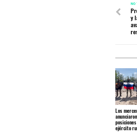
NO 
Pr
y 
av
re
Los mercen
anunciaron
posiciones
ejército ru