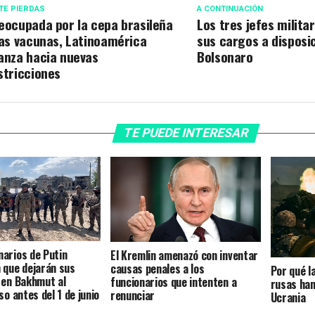
TE PIERDAS
A CONTINUACIÓN
eocupada por la cepa brasileña
Los tres jefes milita
las vacunas, Latinoamérica
sus cargos a disposi
anza hacia nuevas
Bolsonaro
stricciones
TE PUEDE INTERESAR
arios de Putin
El Kremlin amenazó con inventar
 que dejarán sus
causas penales a los
Por qué l
 en Bakhmut al
funcionarios que intenten a
rusas han
so antes del 1 de junio
renunciar
Ucrania