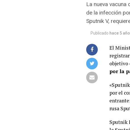
La nueva vacuna d
de la infección po
Sputnik V, requier
Publicado
hace 5 añ
El Minis
registra
objetivo
por la 
«Sputnik 
por el c
entrante
rusa Spu
Sputnik 
la Sputni