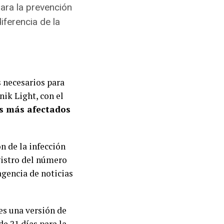
para la prevención
iferencia de la
s necesarios para
ik Light, con el
es más afectados
n de la infección
gistro del número
agencia de noticias
es una versión de
e 21 días para la