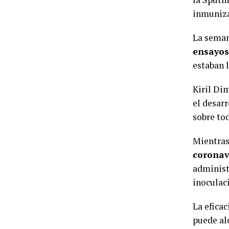
inmuniza
La seman
ensayos
estaban l
Kiril Dim
el desarr
sobre to
Mientras
coronav
administ
inoculaci
La efica
puede al