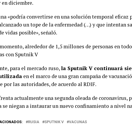
 en diciembre.
una «podría convertirse en una solución temporal eficaz p
alcanzado un tope de la enfermedad (…) y que intentan s
e vidas posible», señaló.
 momento, alrededor de 1,5 millones de personas en tod
as con Sputnik V
nte, para el mercado ruso,
la Sputnik V continuará sie
utilizada
en el marco de una gran campaña de vacunaci
e por las autoridades, de acuerdo al RDIF.
frenta actualmente una segunda oleada de coronavirus, p
a se niegan a instaurar un nuevo confinamiento a nivel na
ACIONADOS:
RUSIA
SPUTNIK V
VACUNAS