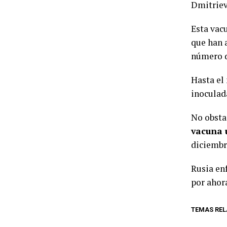
Dmitriev
Esta vac
que han 
número d
Hasta el
inoculad
No obsta
vacuna 
diciembr
Rusia en
por ahor
TEMAS REL