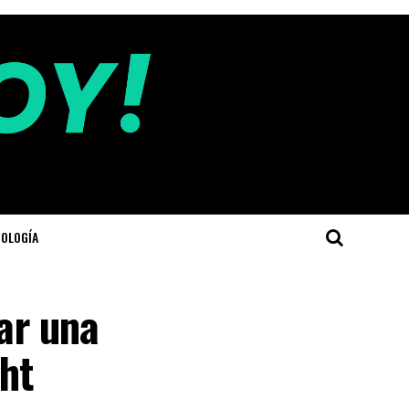
OLOGÍA
rar una
ht