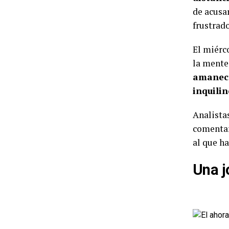
de acusa
frustrad
El miérc
la mente
amanecí
inquilin
Analista
comentar
al que ha
Una j