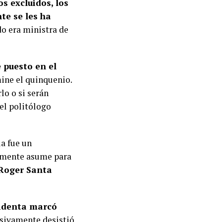
os excluidos, los
te se les ha
do era ministra de
 puesto en el
ine el quinquenio.
lo o si serán
 el politólogo
ia fue un
lamente asume para
 Roger Santa
sidenta marcó
esivamente desistió