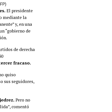
AFP)
es.
El presidente
lo mediante la
anente” y, en una
 un “gobierno de
ión.
artidos de derecha
30
ercer fracaso.
no quiso
so sus seguidores,
jedrez.
Pero no
alida”, comentó