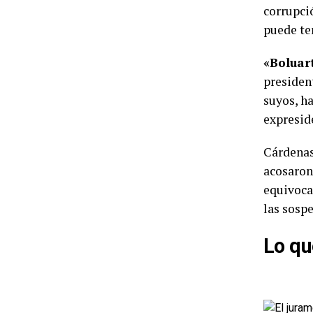
corrupció
puede ten
«Boluar
presiden
suyos, ha
expresid
Cárdenas,
acosaron
equivoca
las sosp
Lo qu