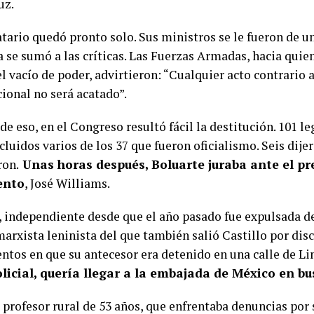
uz.
tario quedó pronto solo. Sus ministros se le fueron de un
a se sumó a las críticas. Las Fuerzas Armadas, hacia quie
l vacío de poder, advirtieron: “Cualquier acto contrario 
ional no será acatado”.
e eso, en el Congreso resultó fácil la destitución. 101 l
incluidos varios de los 37 que fueron oficialismo. Seis dijer
ron.
Unas horas después, Boluarte juraba ante el pr
ento
, José Williams.
, independiente desde que el año pasado fue expulsada de 
marxista leninista del que también salió Castillo por dis
tos en que su antecesor era detenido en una calle de L
licial, quería llegar a la embajada de México en bu
l profesor rural de 53 años, que enfrentaba denuncias por