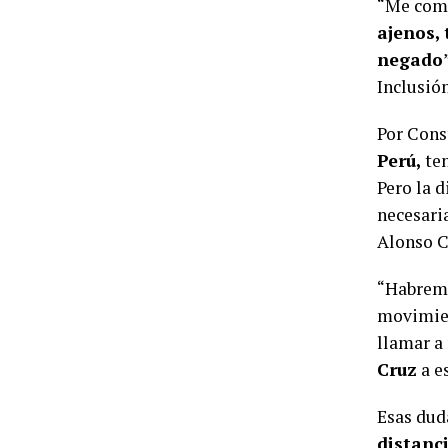
“Me comp
ajenos,
negado
Inclusión
Por Cons
Perú,
ten
Pero la d
necesaria
Alonso C
“Habremos
movimien
llamar a 
Cruz
a e
Esas dud
distanci