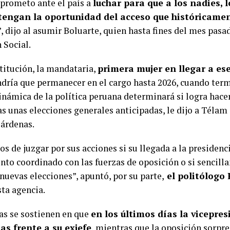
rometo ante el país a
luchar para que a los nadies, l
 tengan la oportunidad del acceso que históricamen
”, dijo al asumir Boluarte, quien hasta fines del mes pasa
 Social.
titución, la mandataria,
primera mujer en llegar a ese
dría que permanecer en el cargo hasta 2026, cuando term
inámica de la política peruana determinará si logra hacer
s unas elecciones generales anticipadas, le dijo a Télam
árdenas.
 de juzgar por sus acciones si su llegada a la presidenc
to coordinado con las fuerzas de oposición o si sencil
nuevas elecciones”, apuntó, por su parte,
el politólogo
sta agencia.
as se sostienen en que
en los últimos días la vicepre
as frente a su exjefe
, mientras que la oposición sorpr