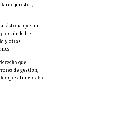
laron juristas,
na lástima que un
parecía de los
do y otros
mics.
 derecha que
rores de gestión,
der que alimentaba