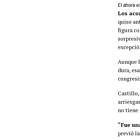
El ahora e
Los aco
quiso an
figura c
sorpresiv
excepció
Aunque h
dura, esa
congresi
Castillo
arriesga
no tiene
“Fue un
previó la