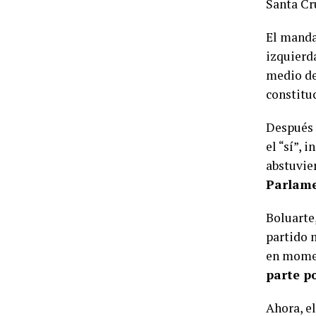
Santa Cr
El manda
izquierd
medio de
constituc
Después d
el “sí”, 
abstuvie
Parlam
Boluarte
partido 
en momen
parte po
Ahora, e