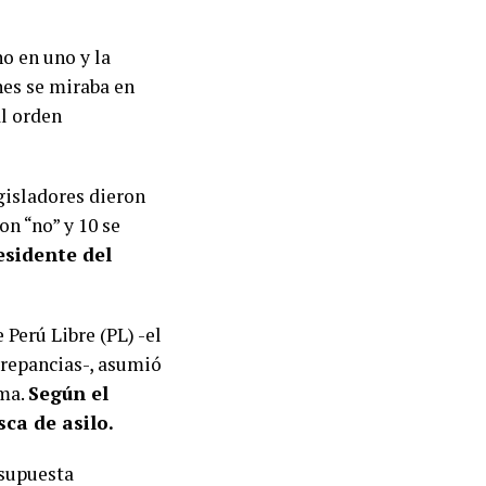
o en uno y la
nes se miraba en
al orden
egisladores dieron
on “no” y 10 se
esidente del
Perú Libre (PL) -el
crepancias-, asumió
ima.
Según el
sca de asilo.
 supuesta