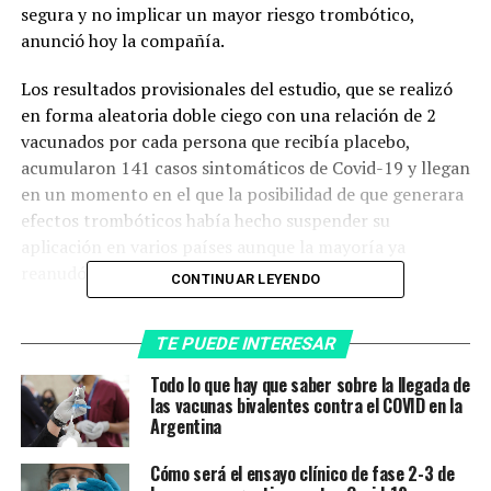
segura y no implicar un mayor riesgo trombótico,
anunció hoy la compañía.
Los resultados provisionales del estudio, que se realizó
en forma aleatoria doble ciego con una relación de 2
vacunados por cada persona que recibía placebo,
acumularon 141 casos sintomáticos de Covid-19 y llegan
en un momento en el que la posibilidad de que generara
efectos trombóticos había hecho suspender su
aplicación en varios países aunque la mayoría ya
reanudó.
CONTINUAR LEYENDO
«La vacuna fue bien tolerada y la junta independiente de
TE PUEDE INTERESAR
monitoreo de seguridad de datos (DSMB) no identificó
problemas de seguridad relacionados. El DSMB realizó
Todo lo que hay que saber sobre la llegada de
una revisión específica de eventos trombóticos, así
las vacunas bivalentes contra el COVID en la
Argentina
como trombosis del seno venoso cerebral (CVST) con la
ayuda de un neurólogos independientes», indicó el
Cómo será el ensayo clínico de fase 2-3 de
comunicado de AstraZeneca.