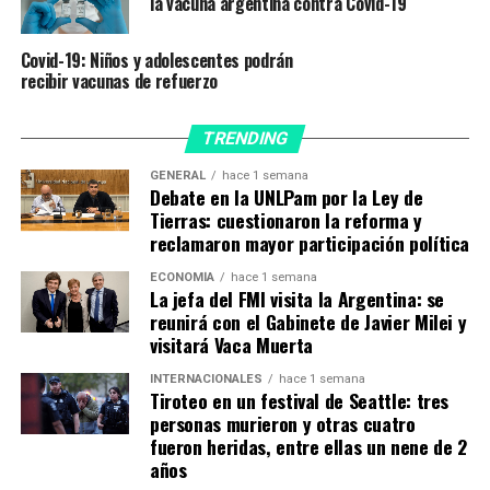
la vacuna argentina contra Covid-19
«Contó con 32.449 participantes, demostró una eficacia
Covid-19: Niños y adolescentes podrán
del 79% para prevenir el coronavirus sintomático y del
recibir vacunas de refuerzo
100% para prevenir enfermedades graves y
hospitalizaciones»
TRENDING
Y continuó: «El DSMB no encontró un mayor riesgo de
GENERAL
hace 1 semana
trombosis o eventos caracterizados por trombosis entre
Debate en la UNLPam por la Ley de
los 21.583 participantes que recibieron al menos una
Tierras: cuestionaron la reforma y
reclamaron mayor participación política
dosis de la vacuna. La búsqueda específica de CVST no
encontró eventos en este ensayo».
ECONOMÍA
hace 1 semana
La jefa del FMI visita la Argentina: se
Además, la compañía informó que su vacuna AZD1222,
reunirá con el Gabinete de Javier Milei y
desarrollada por la Universidad de Oxford, tuvo una
visitará Vaca Muerta
eficacia «constante según la etnia y la edad» y en
INTERNACIONALES
hace 1 semana
particular
,
«en los participantes de 65 años o más, la
Tiroteo en un festival de Seattle: tres
eficacia de la vacuna fue del 80%».
personas murieron y otras cuatro
fueron heridas, entre ellas un nene de 2
años
«Estos hallazgos reconfirman los resultados anteriores