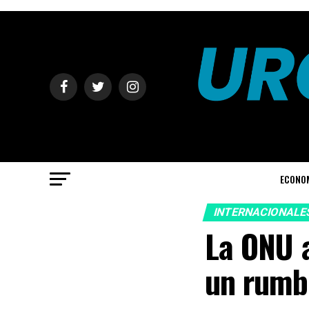
ECONO
INTERNACIONALE
La ONU a
un rumb