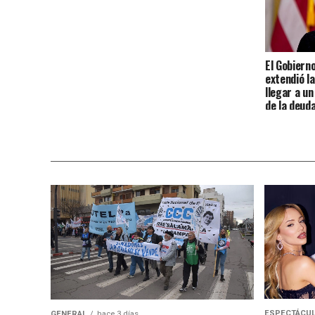
El Gobiern
extendió la
llegar a u
de la deud
ESPECTÁCU
GENERAL
hace 3 días