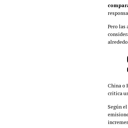
compara
responsa
Pero las
consider
alrededo
China o 
critica 
Según el
emisione
increment