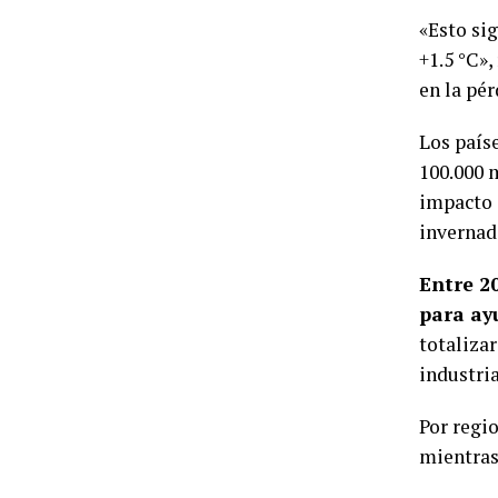
«Esto si
+1.5 °C»,
en la pér
Los país
100.000 m
impacto 
invernad
Entre 20
para ay
totalizar
industri
Por regio
mientras 