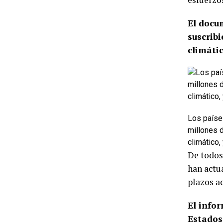
El docu
suscrib
climátic
Los paíse
millones d
climático,
De todos
han actu
plazos a
El infor
Estados