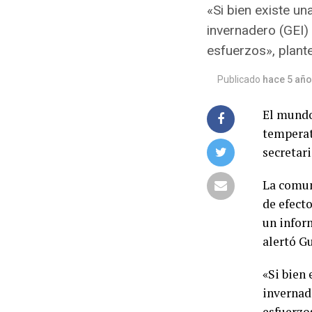
«Si bien existe un
invernadero (GEI)
esfuerzos», plant
Publicado
hace 5 añ
El mundo
temperatu
secretar
La comun
de efect
un infor
alertó Gu
«Si bien 
invernad
esfuerzo