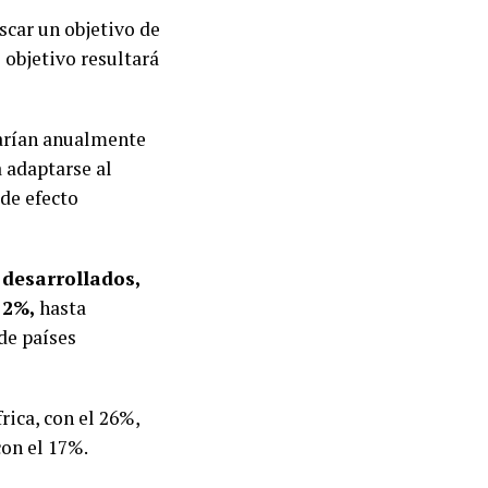
scar un objetivo de
e objetivo resultará
garían anualmente
a adaptarse al
 de efecto
 desarrollados,
 2%,
hasta
 de países
rica, con el 26%,
con el 17%.