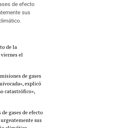
gases de efecto
entemente sus
limático.
to de la
 viernes el
emisiones de gases
quivocada», explicó
 catastrófico»,
s de gases de efecto
ar urgentemente sus
io climático.