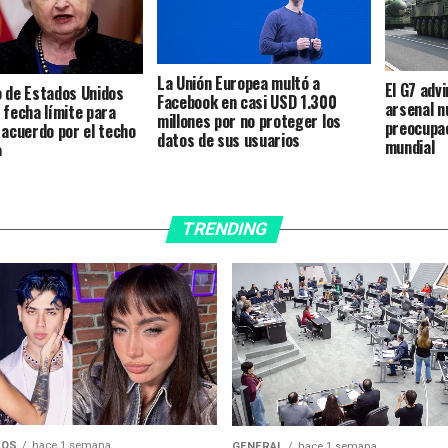
La Unión Europea multó a
El G7 adv
o de Estados Unidos
Facebook en casi USD 1.300
arsenal n
 fecha límite para
millones por no proteger los
preocupac
n acuerdo por el techo
datos de sus usuarios
mundial
a
TRENDING
LOS
hace 1 semana
GENERAL
hace 1 semana