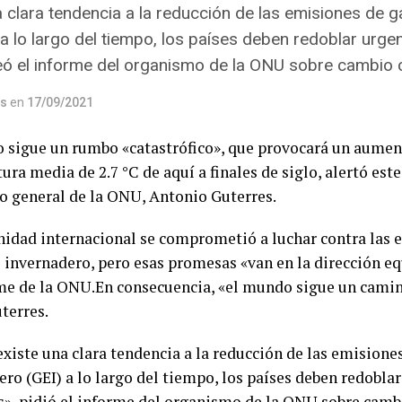
a clara tendencia a la reducción de las emisiones de 
 a lo largo del tiempo, los países deben redoblar urg
eó el informe del organismo de la ONU sobre cambio c
os
en
17/09/2021
 sigue un rumbo «catastrófico», que provocará un aumen
ra media de 2.7 °C de aquí a finales de siglo, alertó este
io general de la ONU, Antonio Guterres.
idad internacional se comprometió a luchar contra las 
o invernadero, pero esas promesas «van en la dirección e
me de la ONU.En consecuencia, «el mundo sigue un camino
terres.
existe una clara tendencia a la reducción de las emisione
ero (GEI) a lo largo del tiempo, los países deben redobl
s», pidió el informe del organismo de la ONU sobre camb