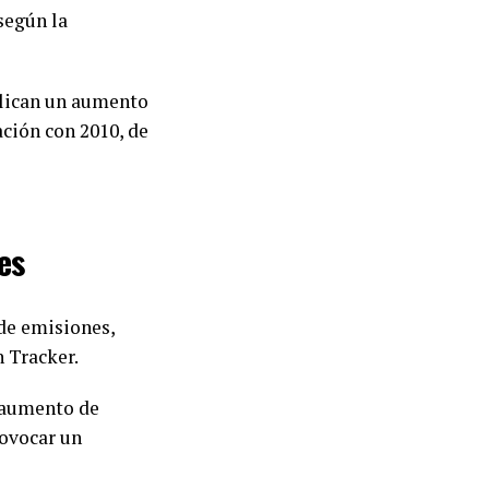
 según la
plican un aumento
ción con 2010, de
es
de emisiones,
 Tracker.
e aumento de
ovocar un