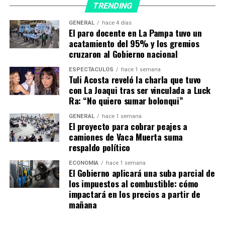
TRENDING
GENERAL
hace 4 días
El paro docente en La Pampa tuvo un
acatamiento del 95% y los gremios
cruzaron al Gobierno nacional
ESPECTÁCULOS
hace 1 semana
Tuli Acosta reveló la charla que tuvo
con La Joaqui tras ser vinculada a Luck
Ra: “No quiero sumar bolonqui”
GENERAL
hace 1 semana
El proyecto para cobrar peajes a
camiones de Vaca Muerta suma
respaldo político
ECONOMÍA
hace 1 semana
El Gobierno aplicará una suba parcial de
los impuestos al combustible: cómo
Foto: AFP.
impactará en los precios a partir de
Sus unidades están formadas por hombres con traje
mañana
verde y mujeres que llevan un chador negro, una prenda