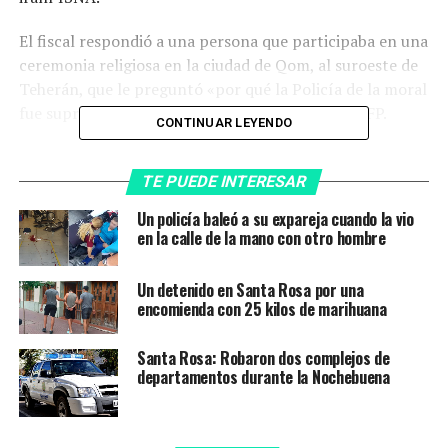
El fiscal respondió a una persona que participaba en una
ceremonia religiosa en la ciudad de Qom, al suroeste de
Teherán, que le preguntó «por qué la Policía de la moral
fue suprimida», informó la agencia de noticias AFP.
CONTINUAR LEYENDO
Qué es la policía de la moral de
TE PUEDE INTERESAR
Irán
Un policía baleó a su expareja cuando la vio
en la calle de la mano con otro hombre
La Policía de la moral, conocida como Patrullas de
Orientación, fue creada bajo el mandato del
Un detenido en Santa Rosa por una
ultraconservador presidente Mahmud Ahmadineyad
encomienda con 25 kilos de marihuana
(2005 a 2013) para «difundir la cultura de la decencia y
el hiyab», el velo femenino.
Santa Rosa: Robaron dos complejos de
departamentos durante la Nochebuena