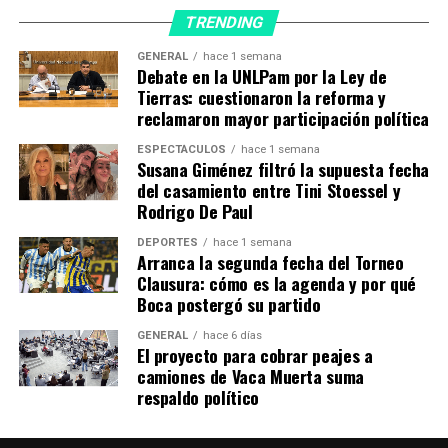
mientras fueron incrementándose las muertes por el
TRENDING
uso de armas de fuego.
GENERAL
hace 1 semana
Debate en la UNLPam por la Ley de
Esa tendencia es consistente con evidencias de que l
a
Tierras: cuestionaron la reforma y
violencia con armas aumentó durante la
reclamaron mayor participación política
pandemia
de coronavirus por causas aún no totalmente
claras, según una carta publicada la semana pasada en la
ESPECTÁCULOS
hace 1 semana
Susana Giménez filtró la supuesta fecha
revista New England Journal of Medicine. Los autores de
del casamiento entre Tini Stoessel y
ese artículo sostuvieron que “no puede suponerse que
Rodrigo De Paul
se revertirá a los niveles prepandemia”.
DEPORTES
hace 1 semana
Arranca la segunda fecha del Torneo
De las muertes de menores
Clausura: cómo es la agenda y por qué
por armas en 2020, dos
Boca postergó su partido
tercios fueron homicidios,
GENERAL
hace 6 días
El proyecto para cobrar peajes a
mientras 30% fueron
camiones de Vaca Muerta suma
respaldo político
suicidios, 3% accidentes y
2% no fueron esclarecidas