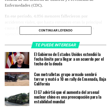
Enfermedades (CDC).
En ese período, 4.036 menores fallecieron por
accidentes viales, que hasta entonces eran la principal
causa de muerte de niños y adolescentes, según la
CONTINUAR LEYENDO
agencia de noticias AFP.
TE PUEDE INTERESAR
Las muertes por armas de
niños y adolescentes
El Gobierno de Estados Unidos extendió la
fecha límite para llegar a un acuerdo por el
negros fueron cuatro veces
techo de la deuda
mayores que las de
Con metralletas grupo armado sembró
menores blancos.
terror y mató a 10 en rally de Ensenada, Baja
California
El G7 advirtió que el aumento del arsenal
La brecha entre ambas causas fue cerrándose, hasta
nuclear chino es una preocupación para la
estabilidad mundial
invertirse, desde que en las últimas décadas se
mejoraron las medidas de seguridad en el tránsito