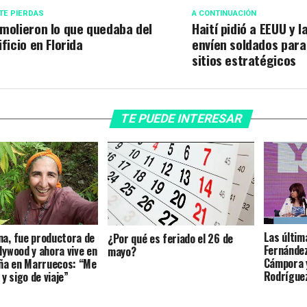
TE PIERDAS
A CONTINUACIÓN
molieron lo que quedaba del
Haití pidió a EEUU y 
ificio en Florida
envíen soldados para
sitios estratégicos
TE PUEDE INTERESAR
Las últim
na, fue productora de
¿Por qué es feriado el 26 de
Fernández
lywood y ahora vive en
mayo?
Cámpora y
ña en Marruecos: “Me
Rodrígue
 y sigo de viaje”