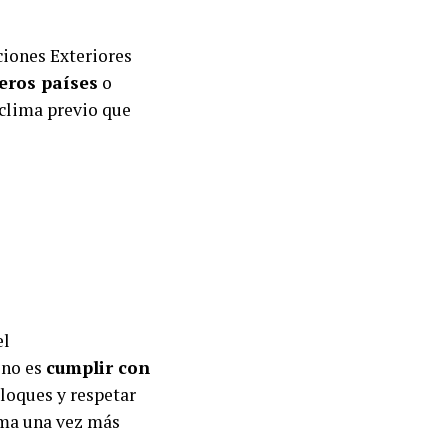
ciones Exteriores
eros países
o
 clima previo que
el
ino es
cumplir con
bloques y respetar
irma una vez más