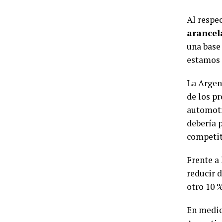
Al respe
arancela
una base
estamos 
La Argen
de los p
automotri
debería 
competit
Frente a 
reducir d
otro 10 
En medio 