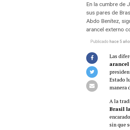
En la cumbre de J
sus pares de Brasi
Abdo Benítez, sig
arancel externo 
Publicado
hace 5 añ
Las difer
arancel
presiden
Estado l
manera d
A la tra
Brasil 
encarado
sin que s