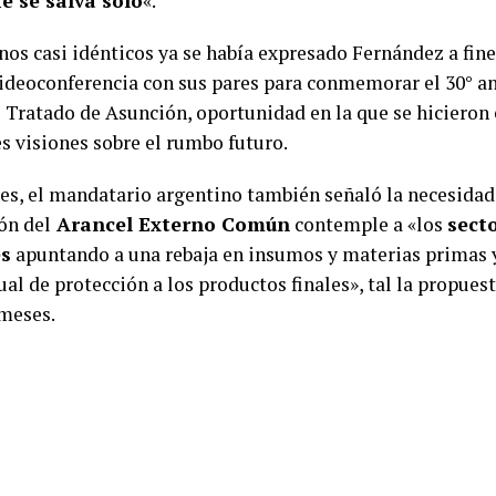
e se salva solo
«.
nos casi idénticos ya se había expresado Fernández a fi
videoconferencia con sus pares para conmemorar el 30° an
 Tratado de Asunción, oportunidad en la que se hicieron 
s visiones sobre el rumbo futuro.
ves, el mandatario argentino también señaló la necesidad
ón del
Arancel Externo Común
contemple a «los
sect
es
apuntando a una rebaja en insumos y materias primas
ual de protección a los productos finales», tal la propues
meses.