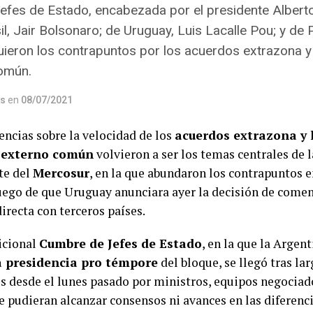
efes de Estado, encabezada por el presidente Albert
l, Jair Bolsonaro; de Uruguay, Luis Lacalle Pou; y de
uieron los contrapuntos por los acuerdos extrazona y 
común.
os
en
08/07/2021
encias sobre la velocidad de los
acuerdos extrazona y 
 externo común
volvieron a ser los temas centrales de 
te del
Mercosur
, en la que abundaron los contrapuntos en
uego de que Uruguay anunciara ayer la decisión de comen
irecta con terceros países.
dicional
Cumbre de Jefes de Estado
, en la que la Argen
la presidencia pro témpore
del bloque, se llegó tras la
s desde el lunes pasado por ministros, equipos negociado
e pudieran alcanzar consensos ni avances en las diferenc