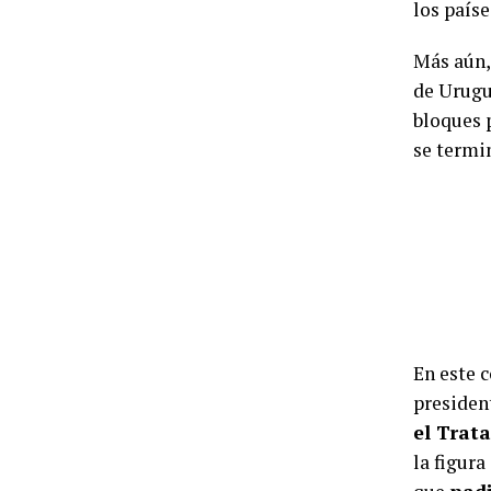
los país
Más aún,
de Urugu
bloques 
se termin
En este 
preside
el Trat
la figura