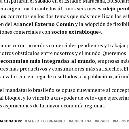
a disputarán el sábado en el Estadio Maracaná, Bolsonaro
cia argentina durante los últimos seis meses «
dejó pen
dos
concretos en los dos temas que más movilizan los esf
ón del
Arancel Externo Común
y la adopción de flexibi
iones comerciales con
socios extrabloque
«.
amos cerrar acuerdos comerciales pendientes y trabajar 
 otros obstáculos entre nosotros y el mundo. Queremos
s
economías más integradas al mundo
, empresas más
ores más productivos y consumidores más satisfechos. El
u valor con entrega de resultados a la población», afirmó
, el mandatario brasileño se opuso nuevamente al concept
al bloque, y lo vinculó a un «poder de veto» que ejercerí
as aspiraciones de la mayor economía regional.
ACIONADOS:
ALBERTO FERNANDEZ
ARGENTINA
BRASIL
MERCO