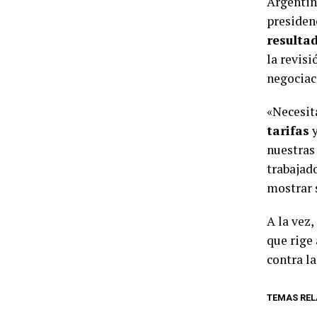
Argentin
presiden
resulta
la revisi
negociac
«Necesit
tarifas
y
nuestra
trabajad
mostrar s
A la vez
que rige 
contra l
TEMAS REL