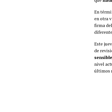
que
nadi
En térmi
en otra 
firma del
diferente
Este jue
de revisi
sensibl
nivel act
últimos 