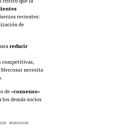
 criticó que la
dientes
uerzos recientes:
lización de
para
reducir
 competitivas,
 Mercosur necesita
.
o de «
consenso
»
an los demás socios
SUR
URUGUAY