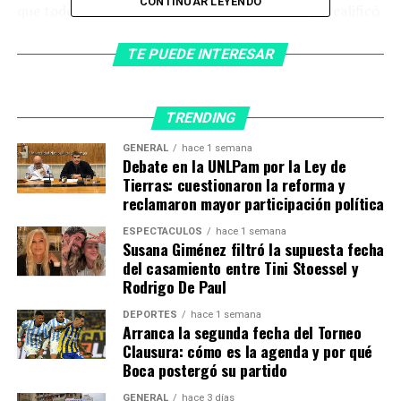
CONTINUAR LEYENDO
que todos mostraron durante unas semanas que calificó
como “
extremadamente difíciles”
.
TE PUEDE INTERESAR
El crucero afectado por un brote de hantavirus, MV
Hondius, se ve fondeado en el puerto de Granadilla,
TRENDING
Tenerife, en las islas Canarias, España, el lunes 11 de
GENERAL
hace 1 semana
mayo de 2026. (AP Foto/Arturo Rodriguez)
Debate en la UNLPam por la Ley de
Tierras: cuestionaron la reforma y
“Nuestra responsabilidad no
reclamaron mayor participación política
termina en el puerto”
ESPECTÁCULOS
hace 1 semana
Susana Giménez filtró la supuesta fecha
del casamiento entre Tini Stoessel y
Dobrogowski advirtió sobre el impacto de “
imágenes y
Rodrigo De Paul
palabras sacadas de contexto
”, que pueden ser “muy
dolorosas para las personas a bordo”, especialmente
DEPORTES
hace 1 semana
Arranca la segunda fecha del Torneo
cuando ya atraviesan situaciones de duelo, preocupación
Clausura: cómo es la agenda y por qué
e incertidumbre.
Boca postergó su partido
“Como capitán del Hondius,
mi trabajo es dirigir a mi
GENERAL
hace 3 días