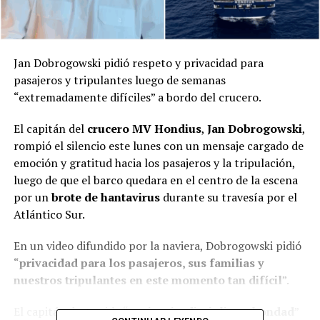
Jan Dobrogowski pidió respeto y privacidad para
pasajeros y tripulantes luego de semanas
“extremadamente difíciles” a bordo del crucero.
El capitán del
crucero MV Hondius
,
Jan Dobrogowski
,
rompió el silencio este lunes con un mensaje cargado de
emoción y gratitud hacia los pasajeros y la tripulación,
luego de que el barco quedara en el centro de la escena
por un
brote de hantavirus
durante su travesía por el
Atlántico Sur.
En un video difundido por la naviera, Dobrogowski pidió
“
privacidad para los pasajeros, sus familias y
nuestros tripulantes en este momento tan difícil
”.
El capitán destacó la “
paciencia, disciplina y bondad
”