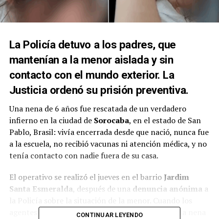
La Policía detuvo a los padres, que
mantenían a la menor aislada y sin
contacto con el mundo exterior. La
Justicia ordenó su prisión preventiva.
Una nena de 6 años fue rescatada de un verdadero
infierno en la ciudad de
Sorocaba
, en el estado de San
Pablo, Brasil: vivía encerrada desde que nació, nunca fue
a la escuela, no recibió vacunas ni atención médica, y no
tenía contacto con nadie fuera de su casa.
El operativo se realizó el jueves en el barrio
Jardim
Santa Esmeralda
, después de una
denuncia anónima
a
la Policía sobre la situación de la menor. Cuando los
agentes ingresaron a la vivienda, encontraron a la nena
CONTINUAR LEYENDO