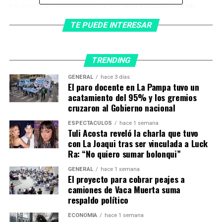
en condiciones alarmantes:
no sabía comunicarse,
solo gritaba, no comía alimentos sólidos y ni
TE PUEDE INTERESAR
siquiera le lavaban el pelo.
TRENDING
La nena no sabe comunicarse y no comía alimentos
sólidos. (Foto: gentileza g1).
GENERAL
hace 3 días
El paro docente en La Pampa tuvo un
El dramático rescate y la
acatamiento del 95% y los gremios
cruzaron al Gobierno nacional
detención de los padres
ESPECTÁCULOS
hace 1 semana
Tuli Acosta reveló la charla que tuvo
La intervención policial terminó con la detención de los
con La Joaqui tras ser vinculada a Luck
padres de la víctima,
una mujer de 45 años y un
Ra: “No quiero sumar bolonqui”
hombre de 54
, que quedaron a disposición de la Justicia.
Ambos fueron trasladados a la
GENERAL
hace 1 semana
Delegación de Defensa
El proyecto para cobrar peajes a
de la Mujer (DDM)
y la Justicia decretó una prisión
camiones de Vaca Muerta suma
preventiva de 30 días mientras avanza la investigación,
respaldo político
indicó el sitio
g1
.
ECONOMÍA
hace 1 semana