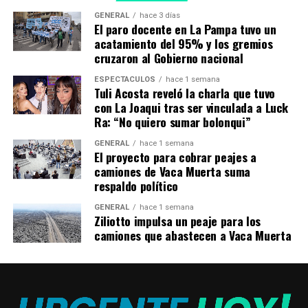
Esa localidad, de unos 20.000 habitantes,
registró
GENERAL
hace 3 días
desde la madrugada fuertes choques entre civiles
El paro docente en La Pampa tuvo un
acatamiento del 95% y los gremios
opositores y oficialistas
con piedras, palos y petardos,
cruzaron al Gobierno nacional
según imágenes difundidas en redes sociales.
ESPECTÁCULOS
hace 1 semana
En los enfrentamientos en el Puente Amistad, que
Tuli Acosta reveló la charla que tuvo
con La Joaqui tras ser vinculada a Luck
conecta Bolivia con Brasil, resultó asesinado Julio
Ra: “No quiero sumar bolonqui”
Pablo Taborga
, residente de la zona, quien habría sido
agredido con golpes de palos en la cabeza, según el
GENERAL
hace 1 semana
El proyecto para cobrar peajes a
diario boliviano Página Siete.
camiones de Vaca Muerta suma
respaldo político
Santa Cruz, bastión de la
GENERAL
hace 1 semana
oposición, acordó hace dos
Ziliotto impulsa un peaje para los
semanas un paro indefinido
camiones que abastecen a Vaca Muerta
para exigirle al Gobierno
que adelante el censo,