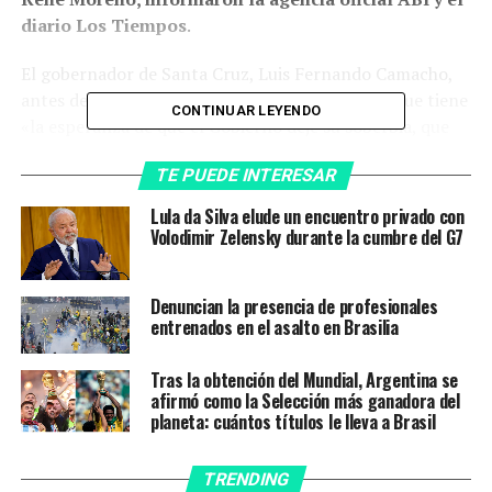
diario Los Tiempos
.
El gobernador de Santa Cruz, Luis Fernando Camacho,
antes de volver a ingresar a la reunión sostuvo que tiene
CONTINUAR LEYENDO
«la esperanza de que el Gobierno deje su soberbia, que
escuche al pueblo». Además, pidió a la policía evitar los
TE PUEDE INTERESAR
desbloqueos, según reportó el diario cochabambino.
Lula da Silva elude un encuentro privado con
En las calles, en tanto, una persona murió este sábado
Volodimir Zelensky durante la cumbre del G7
en los enfrentamientos que se registraron en ese
departamento (provincia), bastión de la oposición, en el
Denuncian la presencia de profesionales
primer día contra la decisión del Gobierno de Luis Arce
entrenados en el asalto en Brasilia
de postergar para 2024 el censo poblacional.
Tras la obtención del Mundial, Argentina se
El Ministerio de Gobierno confirmó que una persona
afirmó como la Selección más ganadora del
falleció en enfrentamientos entre quienes apoyan la
planeta: cuántos títulos le lleva a Brasil
medida y quienes quieren desbloquear las calles en la
localidad de Puerto Quijarro, en la frontera con Brasil.
TRENDING