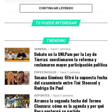
desarrolló sin inconvenientes.
CONTINUAR LEYENDO
Más tarde
inició un segundo vuelo con una joven de
22 años que ya poseía licencia de piloto
TE PUEDE INTERESAR
privado,
aunque tenía pocas horas de experiencia. Por
esa razón, y siguiendo el protocolo de la escuela, debía
volar acompañada por un instructor o un piloto de
TRENDING
seguridad.
GENERAL
hace 1 semana
Mientras sobrevolaban la zona rural de Toledo, en el
Debate en la UNLPam por la Ley de
departamento Río Segundo, ocurrió lo inesperado.
Tierras: cuestionaron la reforma y
reclamaron mayor participación política
Según reconstruyó Eduardo Álvarez, director de Flying
Parrot Córdoba, a partir del relato de la
ESPECTÁCULOS
hace 1 semana
alumna,
Bertazzo le pidió que mantuviera el vuelo
Susana Giménez filtró la supuesta fecha
del casamiento entre Tini Stoessel y
tal como estaba previsto.
Rodrigo De Paul
DEPORTES
hace 1 semana
Leandro Bertazzo tenía 42 años y trabajaba como
Arranca la segunda fecha del Torneo
Clausura: cómo es la agenda y por qué
instructor de vuelo en Córdoba. (Foto: Clarin).
Boca postergó su partido
“En un momento él le dice que mantenga el vuelo.
Se