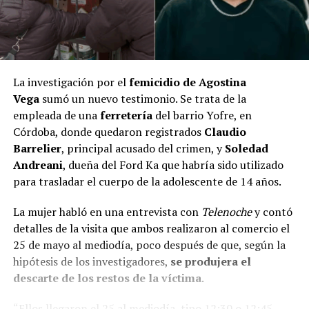
La investigación por el
femicidio de Agostina
Vega
sumó un nuevo testimonio. Se trata de la
empleada de una
ferretería
del barrio Yofre, en
Córdoba, donde quedaron registrados
Claudio
Barrelier
, principal acusado del crimen, y
Soledad
Andreani
, dueña del Ford Ka que habría sido utilizado
para trasladar el cuerpo de la adolescente de 14 años.
La mujer habló en una entrevista con
Telenoche
y contó
detalles de la visita que ambos realizaron al comercio el
25 de mayo al mediodía, poco después de que, según la
hipótesis de los investigadores,
se produjera el
descarte de los restos de la víctima
.
“Ellos llegaron el 25 al mediodía, tipo 12:30 o 12:45.