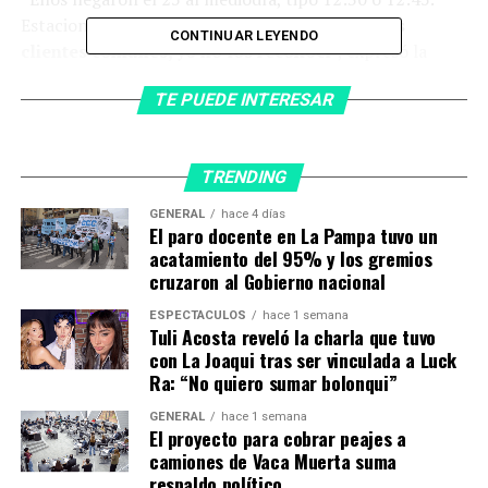
Estacionaron el auto y ella se bajó.
Parecían dos
CONTINUAR LEYENDO
clientes comunes, yo no los reconocí
”, expresó la
empleada del local.
TE PUEDE INTERESAR
Según recordó, Andreani ingresó al local para realizar
unas compras mientras Barrelier permaneció dentro del
vehículo durante toda la secuencia.
TRENDING
GENERAL
hace 4 días
“
Tuve un trato normal con ella. Él se mantuvo
El paro docente en La Pampa tuvo un
siempre en el auto
. Ella me pidió unos materiales y
acatamiento del 95% y los gremios
llamó a unos albañiles que estaban trabajando en su
cruzaron al Gobierno nacional
casa supuestamente. A ellos les preguntó qué materiales
ESPECTÁCULOS
hace 1 semana
tenía que comprar”, explicó.
Tuli Acosta reveló la charla que tuvo
con La Joaqui tras ser vinculada a Luck
El testimonio cobra relevancia porque la fiscalía
Ra: “No quiero sumar bolonqui”
sospecha que
el Ford Ka negro fue utilizado para
GENERAL
hace 1 semana
trasladar el cuerpo de Agostina hasta un
El proyecto para cobrar peajes a
descampado
y que posteriormente pudo haber sido
camiones de Vaca Muerta suma
respaldo político
limpiado para eliminar rastros que comprometieran a