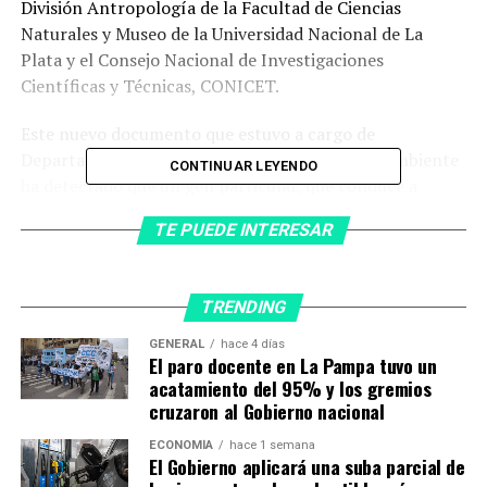
División Antropología de la Facultad de Ciencias
Naturales y Museo de la Universidad Nacional de La
Plata y el Consejo Nacional de Investigaciones
Científicas y Técnicas, CONICET.
Este nuevo documento que estuvo a cargo de
Departamento de Genética, Evolución y Medioambiente
CONTINUAR LEYENDO
ha detectado que un gen particular, que conduce a
una
nariz más alta
(de arriba a abajo), puede haber sido
TE PUEDE INTERESAR
producto de la selección natural cuando los humanos
antiguos se adaptaron a climas más fríos después de
salir de África.
TRENDING
El coautor de la investigación, Kaustubh Adhikari,
GENERAL
hace 4 días
El paro docente en La Pampa tuvo un
informó: “En los últimos 15 años, desde que se
acatamiento del 95% y los gremios
secuenció el genoma del neandertal, hemos podido
cruzaron al Gobierno nacional
aprender que nuestros propios ancestros
aparentemente se cruzaron con ellos, quienes nos
ECONOMÍA
hace 1 semana
El Gobierno aplicará una suba parcial de
dejaron pedacitos de su
ADN
. Aquí, detectamos que algo