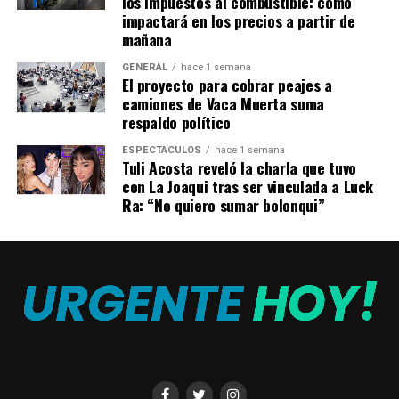
los impuestos al combustible: cómo
de esta herencia influye en la forma de nuestras caras.
impactará en los precios a partir de
Esto podría haber sido útil para nuestros antepasados,
mañana
ya que se ha transmitido durante miles de
generaciones”.
GENERAL
hace 1 semana
El proyecto para cobrar peajes a
camiones de Vaca Muerta suma
respaldo político
ESPECTÁCULOS
hace 1 semana
Tuli Acosta reveló la charla que tuvo
con La Joaqui tras ser vinculada a Luck
Ra: “No quiero sumar bolonqui”