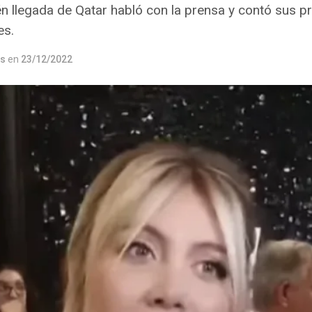
én llegada de Qatar habló con la prensa y contó sus 
es.
os
en
23/12/2022