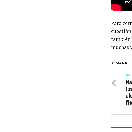
Para cerr
cuestión
también 
muchas v
TEMAS REL
NO 
Na
lo
al
fi