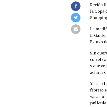
Recién ll
la Copa 
Shopping
La mediá
L-Gante,
Estuvo de
Sin quere
con el ca
y que co
aclarar 
Ya casi 
febrero r
vacacion
películ