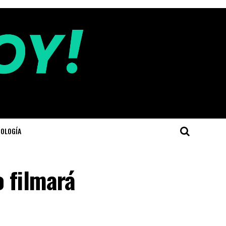
OLOGÍA
 filmará