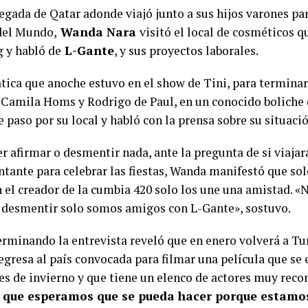
egada de Qatar adonde viajó junto a sus hijos varones para 
del Mundo,
Wanda Nara
visitó el local de cosméticos q
 y habló de
L-Gante
, y sus proyectos laborales.
tica que anoche estuvo en el show de Tini, para terminar 
 Camila Homs y Rodrigo de Paul, en un conocido boliche 
 paso por su local y habló con la prensa sobre su situac
r afirmar o desmentir nada, ante la pregunta de si viajar
ntante para celebrar las fiestas, Wanda manifestó que sol
n el creador de la cumbia 420 solo los une una amistad. 
o desmentir solo somos amigos con L-Gante», sostuvo.
terminando la entrevista reveló que en enero volverá a Tu
egresa al país convocada para filmar una película que se 
es de invierno y que tiene un elenco de actores muy reco
a que esperamos que se pueda hacer porque estamo