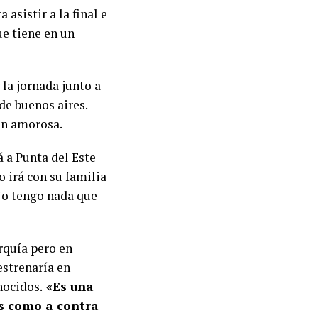
asistir a la final e
ue tiene en un
la jornada junto a
de buenos aires.
ión amorosa.
á a Punta del Este
o irá con su familia
«No tengo nada que
rquía pero en
estrenaría en
nocidos.
«Es una
s como a contra