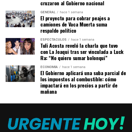
cruzaron al Gobierno nacional
GENERAL
hace 1 semana
El proyecto para cobrar peajes a
camiones de Vaca Muerta suma
respaldo político
ESPECTÁCULOS
hace 1 semana
Tuli Acosta reveló la charla que tuvo
con La Joaqui tras ser vinculada a Luck
Ra: “No quiero sumar bolonqui”
ECONOMÍA
hace 1 semana
El Gobierno aplicará una suba parcial de
los impuestos al combustible: cómo
impactará en los precios a partir de
mañana
Las Bandana: Lissa, Virginia, Lourdes y Valeria sobre el
escenario
Tras ello, una pregunta para quienes seguían el relato: