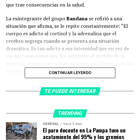
que trae consecuencias en la salud.
La exintegrante del grupo
Bandana
se refirió a una
situación que afirma, se le repite constantemente: “El
cuerpo es adicto al cortisol y la adrenalina que el
cerebro segrega cuando se presenta una situación
dramática. Es tan adicto a esa intensidad que en vez de
ver las cosas como son, les antepone el sentido de la
emoción. Asumir amenazas, peligros, conflictos, traición
te aleja de tu propia realización”.
CONTINUAR LEYENDO
“Cuando estamos en el drama, no logramos ver la
TE PUEDE INTERESAR
información, nos domina la emoción”, detalló, para
luego explicar:
“La emoción anula la capacidad de
observación y de reales oportunidades. Debemos
TRENDING
trabajar para salir de esta zona cómoda adictiva”.
GENERAL
hace 5 días
El paro docente en La Pampa tuvo un
acatamiento del 95% y los gremios