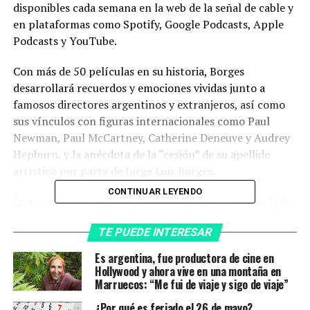
disponibles cada semana en la web de la señal de cable y
en plataformas como Spotify, Google Podcasts, Apple
Podcasts y YouTube.
Con más de 50 películas en su historia, Borges
desarrollará recuerdos y emociones vividas junto a
famosos directores argentinos y extranjeros, así como
sus vínculos con figuras internacionales como Paul
Newman, Paul McCartney, Catherine Deneuve y Audrey
Hepburn, y la anécdota de la “cesión” de su apellido
artístico por parte de Jorge Luis Borges.
CONTINUAR LEYENDO
Es que a los 14 años, su padre le impidió usar el apellido
familiar, Zabala, por cuestiones de prestigio social para
TE PUEDE INTERESAR
actuar en “Una cita con la vida”, de Hugo del Carril, para
la que había sido seleccionada a través de un casting, sin
Es argentina, fue productora de cine en
que antes se le hubiera pasado por la mente actuar en el
Hollywood y ahora vive en una montaña en
Marruecos: “Me fui de viaje y sigo de viaje”
cine. Borges fue para siempre su apellido.
¿Por qué es feriado el 26 de mayo?