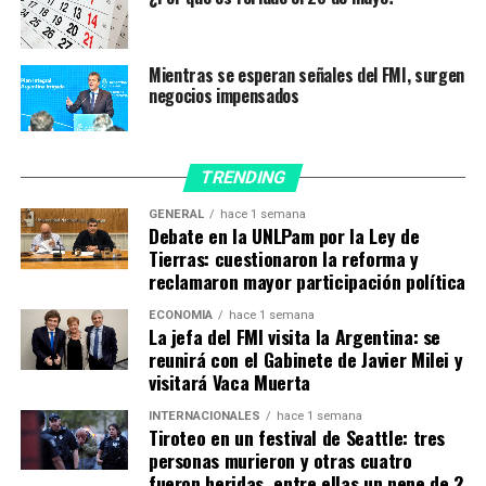
¿A quién se le ocurrió esta
genialidad? La gran diva
Mientras se esperan señales del FMI, surgen
del cine argentino, el ícono,
negocios impensados
la voz única.
#GracielaBorges
contando
TRENDING
sus mil y una historias en
GENERAL
hace 1 semana
un podcast.
Debate en la UNLPam por la Ley de
Tierras: cuestionaron la reforma y
reclamaron mayor participación política
“Antes de la pandemia hice dos películas juntas, ‘La
ECONOMÍA
hace 1 semana
quietud’, de Pablo Trapero, y ‘El cuento de las
La jefa del FMI visita la Argentina: se
comadrejas’, de Juan José Campanella, y después me
reunirá con el Gabinete de Javier Milei y
visitará Vaca Muerta
dediqué a una gira con mi show, que tiene poemas y
canciones, pero la llegada de la pandemia fue muy
INTERNACIONALES
hace 1 semana
dramática –explicó Borges en diálogo con Télam-. Yo
Tiroteo en un festival de Seattle: tres
personas murieron y otras cuatro
tengo un lugar muy bonito, con sol y mucho verde, pero
fueron heridas, entre ellas un nene de 2
pienso en las personas que verdaderamente están