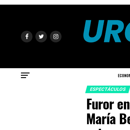
ECONO
ESPECTÁCULOS
Furor en
María Be