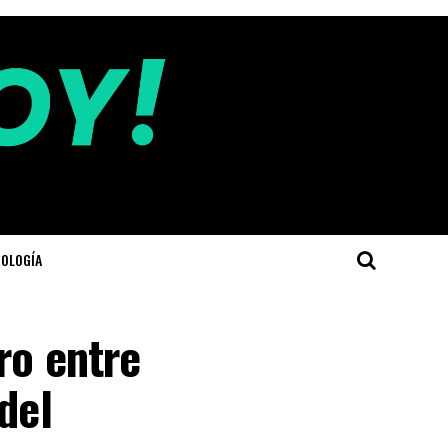
OLOGÍA
ro entre
del