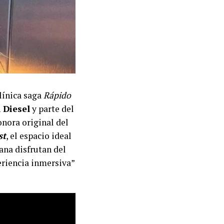
línica saga
Rápido
 Diesel
y parte del
onora original del
st
, el espacio ideal
ana disfrutan del
eriencia inmersiva”