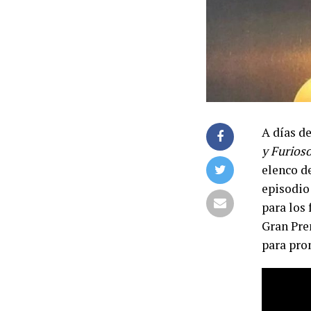
A días d
y Furios
elenco de
episodio
para los
Gran Pre
para pro