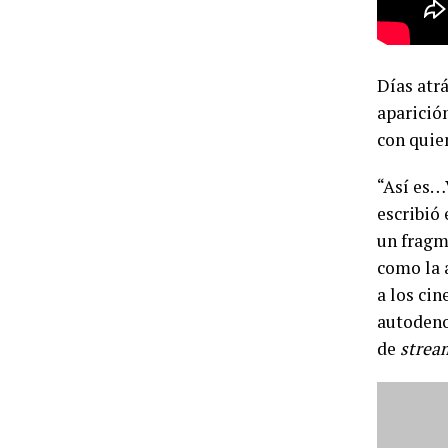
Días atrá
aparició
con quie
“Así es…
escribió 
un fragm
como la 
a los ci
autoden
de
strea