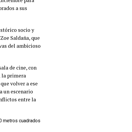
 diciembre para
brados a sus
stórico socio y
 Zoe Saldaña, que
ivas del ambicioso
ala de cine, con
n la primera
 que volver a ese
 a un escenario
flictos entre la