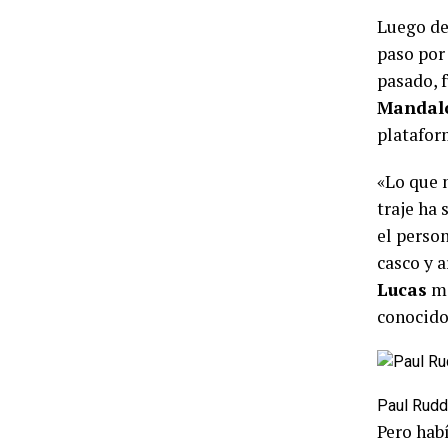
Luego de
paso por
pasado, f
Mandal
platafo
«Lo que 
traje ha 
el perso
casco y a
Lucas
mi
conocid
Paul Rudd,
Pero habí