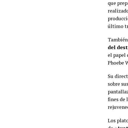
que prep
realizad
producc
último tr
También 
del des
el papel
Phoebe W
Su direc
sobre sus
pantalla
fines de 
rejuvene
Los plat