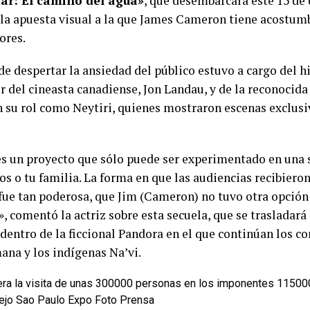
ar: El camino del agua»
, que desembarcará este 15 de
 la apuesta visual a la que James Cameron tiene acostum
ores.
de despertar la ansiedad del público estuvo a cargo del hi
r del cineasta canadiense, Jon Landau, y de la reconocida
n su rol como Neytiri, quienes mostraron escenas exclus
es un proyecto que sólo puede ser experimentado en una s
s o tu familia. La forma en que las audiencias recibiero
 fue tan poderosa, que Jim (Cameron) no tuvo otra opción
, comentó la actriz sobre esta secuela, que se trasladará
dentro de la ficcional Pandora en el que continúan los con
ana y los indígenas Na’vi.