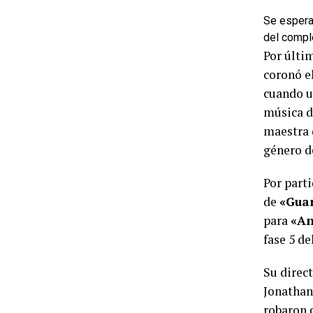
Se espera
del compl
Por últi
coronó el
cuando un
música de
maestra 
género d
Por part
de
«Guar
para
«An
fase 5 d
Su direct
Jonathan 
robaron 