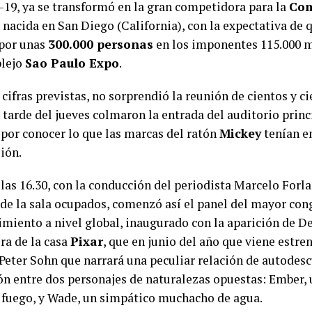
-19, ya se transformó en la gran competidora para la
Com
nacida en San Diego (California), con la expectativa de 
 por unas
300.000 personas
en los imponentes 115.000 
plejo
Sao Paulo Expo
.
cifras previstas, no sorprendió la reunión de cientos y c
 tarde del jueves colmaron la entrada del auditorio princ
 por conocer lo que las marcas del ratón
Mickey
tenían e
ión.
las 16.30, con la conducción del periodista Marcelo Forlan
 de la sala ocupados, comenzó así el panel del mayor co
imiento a nivel global, inaugurado con la aparición de D
ra de la casa
Pixar
, que en junio del año que viene estre
 Peter Sohn que narrará una peculiar relación de autodes
ón entre dos personajes de naturalezas opuestas: Ember, 
 fuego, y Wade, un simpático muchacho de agua.