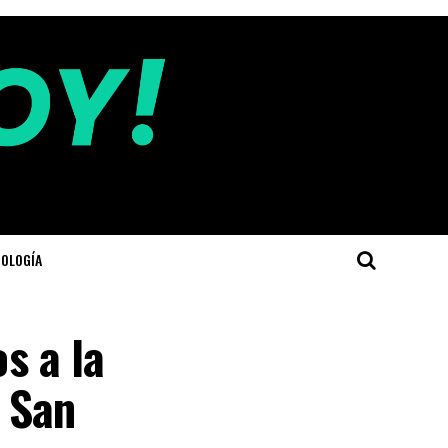
OLOGÍA
os a la
 San