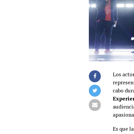
Los acto
represen
cabo dur
Experie
audienci
apasiona
Es que l