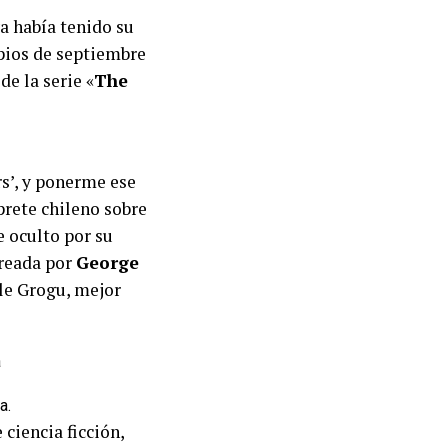
a había tenido su
pios de septiembre
de la serie «
The
rs’, y ponerme ese
prete chileno sobre
e oculto por su
creada por
George
le Grogu, mejor
a.
ciencia ficción,