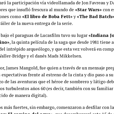
aró la participación vía videollamada de Jon Favreau y Da
ores que insufló frescura al mundo de
«Star Wars»
con es
iones como
«El libro de Boba Fett»
y
«The Bad Batch
áiler de la nueva entrega de la serie.
bajo el paraguas de Lucasfilm tuvo su lugar
«Indiana J
tino»
, la quinta película de la saga que desde 1981 tiene 
 del intrépido arqueólogo, y que esta vez volverá en comp
aller-Bridge y el danés Mads Mikkelsen.
tor, James Mangold, fue quien a través de un mensaje pr
 expectativas frente al estreno de la cinta y dio paso a su 
zo de las aventuras que el héroe de sombrero y látigo deb
los turbulentos años 60 (es decir, también con su familia
cido de manera digital).
os más fuertes, sin embargo, comenzaron a desfilar con l