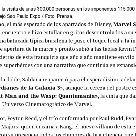
 la visita de unas 300.000 personas en los imponentes 115.00
ejo Sao Paulo Expo / Foto: Prensa.
mo, el más esperado de los apartados de Disney,
Marvel S
 encuentro e hizo estallar en gritos descontrolados a su 
a batucada típica brasileña le puso el toque local a la i
 apertura de la marca y pronto subió a las tablas Kevin 
detrás de esta franquicia que año a año mantiene en vilo
e superhéroes con una narrativa que continúa en expansi
ida doble, Saldaña reapareció para el esperadísimo adela
dianes de la Galaxia 3»
, aunque la cereza del postre 
t-Man and the Wasp: Quantumania»
, la cinta que d
el Universo Cinematográfico de Marvel.
or, Peyton Reed, y el trío conformado por Paul Rudd, Evan
Majors -quien encarna a Kang, el nuevo villano de esta et
con su presencia todos los clamores de la audiencia, que 