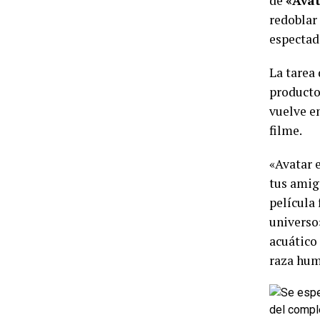
de
«Avat
redoblar
espectad
La tarea 
producto
vuelve e
filme.
«Avatar 
tus amigo
película
universo»
acuático 
raza hum