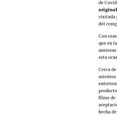
de Covid
original
visitada
del com
Con esas 
que en la
ansiosas
esta ocas
Cerca de 
asientos
entreten
producto
filme de
aceptaci
hecha de