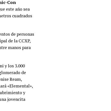
ic-Con
que este año sea
metros cuadrados
ientos de personas
ipal de la CCXP,
ntre manos para
i y los 3.000
nglomerado de
enise Ream,
nará «Elemental»,
cubrimiento y
una jovencita