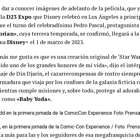
 dar a conocer imágenes de adelanto de la película, que y
 la
D23 Expo
que Disney celebró en Los Ángeles a princi
ue el turno del celebradísimo Pedro Pascal, protagonista 
orian»
, cuya tercera temporada, se confirmó, llegará a la
rma
Disney+
el 1 de marzo de 2023.
más me gusta es que es una creación original de ‘Star Wa
sido uno de los grandes honores de mi vida», dijo el intér
naje de Din Djarin, el cazarrecompensas de rostro siempr
rmadura que viaja por los confines de la galaxia ficticia 
entras cumple misiones y, sobre todo, protege al adorab
o como
«Baby Yoda».
 en la primera jornada de la Comic-Con Experience / Foto: Prens
a más para las y los seguidores de esa megafranquicia de 