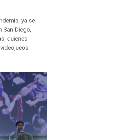
andemia, ya se
n San Diego,
as, quienes
videojueos.