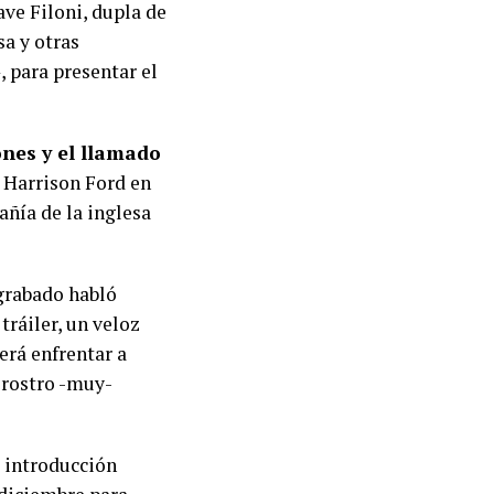
ve Filoni, dupla de
a y otras
»
, para presentar el
ones y el llamado
a Harrison Ford en
añía de la inglesa
egrabado habló
tráiler, un veloz
erá enfrentar a
r rostro -muy-
a introducción