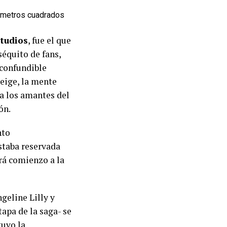
0 metros cuadrados
tudios
, fue el que
séquito de fans,
nconfundible
Feige, la mente
 a los amantes del
ón.
nto
estaba reservada
ará comienzo a la
geline Lilly y
apa de la saga- se
tuvo la