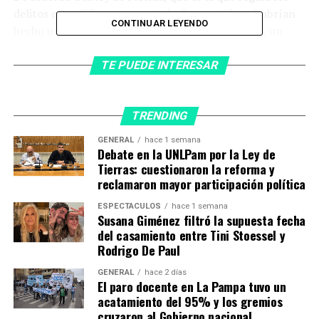
delitos cometidos en ese estado, los youtubers habrían
CONTINUAR LEYENDO
hecho una “interferencia en eventos deportivos”, un
crimen tipificado en esa normativa
dentro del Capítulo
871.05.
TE PUEDE INTERESAR
Se conoció la situación de Beni Mármol y Pato Perrotta
en Miami y cuándo podrían quedar en libertad. (Foto:
TRENDING
Instagram / patoperrottaa)
GENERAL
hace 1 semana
Debate en la UNLPam por la Ley de
Aunque el concepto es amplio, hay un inciso que es muy
Tierras: cuestionaron la reforma y
claro con respecto a lo que habrían hecho los
reclamaron mayor participación política
argentinos y que está prohibido como es “entrar o
ESPECTÁCULOS
hace 1 semana
permanecer deliberadamente en
un área restringida
Susana Giménez filtró la supuesta fecha
durante un evento cubierto sin estar autorizado
,
del casamiento entre Tini Stoessel y
tener licencia o haber sido invitado a entrar o
Rodrigo De Paul
permanecer en dicha área restringida”.
GENERAL
hace 2 días
El paro docente en La Pampa tuvo un
Esta infracción de los
youtubers tiene penas muy
acatamiento del 95% y los gremios
diversas
que van desde
una multa hasta los cinco
cruzaron al Gobierno nacional