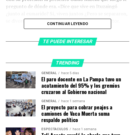
pregunto de dónde era. «Dice que vive en Ituzaingó
¿junto al exmarido? Sí, viven juntos ¿Pero se separaron,
se divorciaron legalmente?”, interrogó el conductor.
CONTINUAR LEYENDO
“Sí, pero estamos viviendo juntos, después de cinco
años de divorciados volvimos a vivir juntos por amor”,
TE PUEDE INTERESAR
respondió Adriana generando la intriga de Guido
Kazcka.
TRENDING
GENERAL
hace 5 días
El paro docente en La Pampa tuvo un
acatamiento del 95% y los gremios
cruzaron al Gobierno nacional
GENERAL
hace 1 semana
El proyecto para cobrar peajes a
camiones de Vaca Muerta suma
respaldo político
ESPECTÁCULOS
hace 1 semana
Tuli Acosta reveló la charla que tuvo