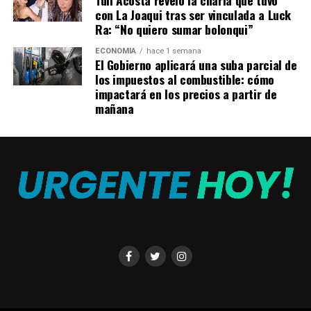
con La Joaqui tras ser vinculada a Luck
Ra: “No quiero sumar bolonqui”
ECONOMÍA
hace 1 semana
El Gobierno aplicará una suba parcial de
los impuestos al combustible: cómo
impactará en los precios a partir de
mañana
“Pero volvieron… digo… ¿ya todo como antes?”,
consultó a lo que ella le respondió que sí y «me quiero
ganar el premio para casarnos y hacer una fiesta”.
“¿Entonces se casan de nuevo? Se casaron, se
divorciaron legalmente y ahora se van a casar
legalmente de nuevo. ¡Qué historia Adriana! Se quieren,
se necesitan, ¡qué bueno!”, explicó Guido Kaczka.
Pero parte del dinero también será para sus hijos.