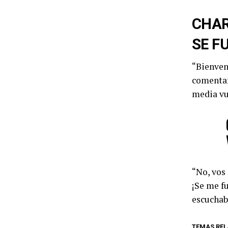
CHAR
SE F
“Bienven
comentar
media vue
“No, vos 
¡Se me fu
escuchab
TEMAS REL