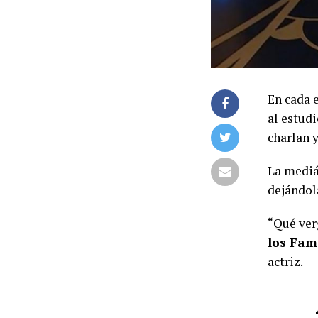
En cada 
al estud
charlan y
La mediá
dejándola
“Qué verg
los Fam
actriz.