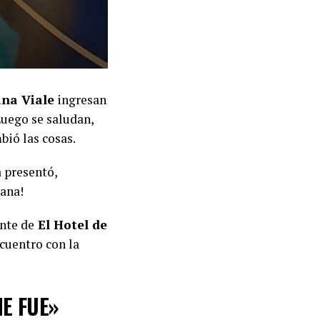
ana Viale
ingresan
Luego se saludan,
bió las cosas.
 presentó,
uana!
ante de
El Hotel de
cuentro con la
ME FUE»