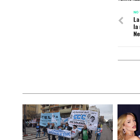
NO 
La
la
Ne