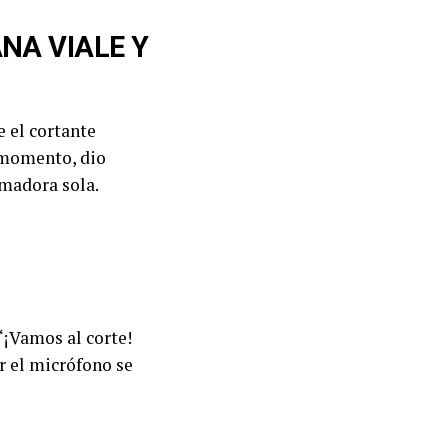
NA VIALE Y
e el cortante
momento, dio
imadora sola.
“¡Vamos al corte!
or el micrófono se