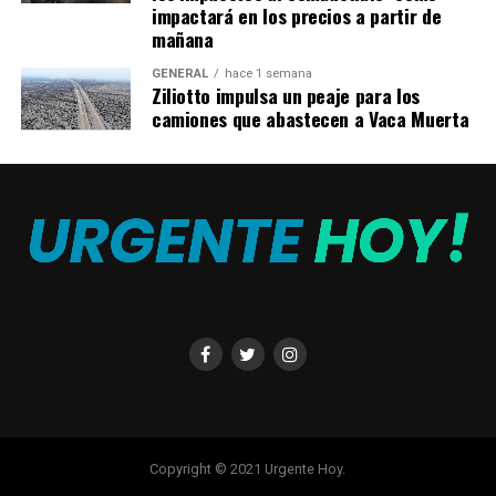
impactará en los precios a partir de
Washington volverá a interpretar a
Robert McCall
. El
mañana
papel de Fanning es una incógnita al día de la fecha.
GENERAL
hace 1 semana
Ziliotto impulsa un peaje para los
camiones que abastecen a Vaca Muerta
Copyright © 2021 Urgente Hoy.