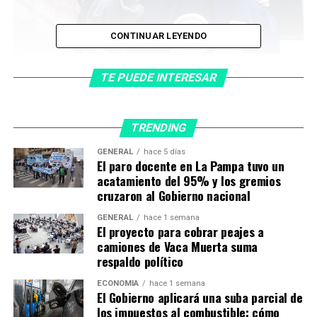
CONTINUAR LEYENDO
Luego de liderar la cinta dirigida por
Tony Scott
y pese
TE PUEDE INTERESAR
al buen rendimiento que tuvieron tanto en la taquilla
como en los críticos,
Denzel Washington
y la actriz
nunca volvieron a trabajar juntos. No fue por un motivo
TRENDING
en particular, ambos tienen una gran relación, sino que
no coincidieron en ningún proyecto.
GENERAL
hace 5 días
El paro docente en La Pampa tuvo un
acatamiento del 95% y los gremios
Hace apenas unos meses, se confirmó
cruzaron al Gobierno nacional
que
Dakota
integrará el elenco de “
El Justiciero 3
″,
saga de películas protagonizadas por
Denzel
y dirigidas
GENERAL
hace 1 semana
El proyecto para cobrar peajes a
por
Antoine Fuqua
, en las que un antiguo comando de
camiones de Vaca Muerta suma
operaciones especiales, que fingió su muerte, siente el
respaldo político
deber de proteger a sus amigos y a sus vecinos.
ECONOMÍA
hace 1 semana
El Gobierno aplicará una suba parcial de
Hasta el momento se conoce que el largometraje se
los impuestos al combustible: cómo
estrenará el
primero de septiembre
del año que viene y