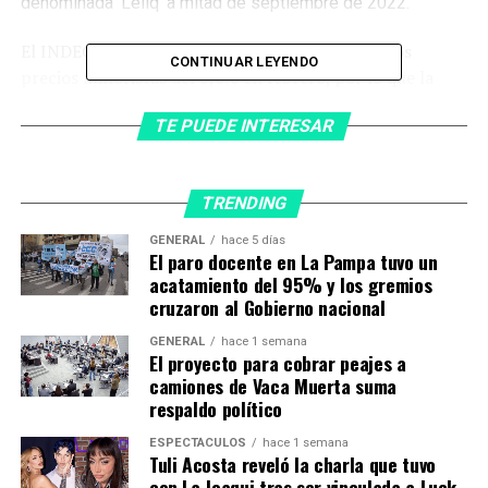
denominada ‘Leliq’ a mitad de septiembre de 2022.
El INDEC reportó esta semana un aumento en los
CONTINUAR LEYENDO
precios minoristas del 6,6% en febrero, por lo que la
inflación interanual saltó al 102,5% en los últimos 12
TE PUEDE INTERESAR
meses.
El BCRA analiza periódicamente su política monetaria
en un intento de controlar la inflación y estabilizar el
TRENDING
devaluado mercado de cambios.
GENERAL
hace 5 días
El paro docente en La Pampa tuvo un
Una tasa real positiva es uno de los puntos convenidos
acatamiento del 95% y los gremios
entre Argentina y el Fondo Monetario Internacional
cruzaron al Gobierno nacional
(FMI) en un último acuerdo.
GENERAL
hace 1 semana
El proyecto para cobrar peajes a
camiones de Vaca Muerta suma
TEMAS RELACIONADOS:
respaldo político
A CONTINUACIÓN
Eslovaquia cederá su flota de 13 aviones de combate
ESPECTÁCULOS
hace 1 semana
Tuli Acosta reveló la charla que tuvo
soviéticos a Ucrania para que se defienda de la invasión
con La Joaqui tras ser vinculada a Luck