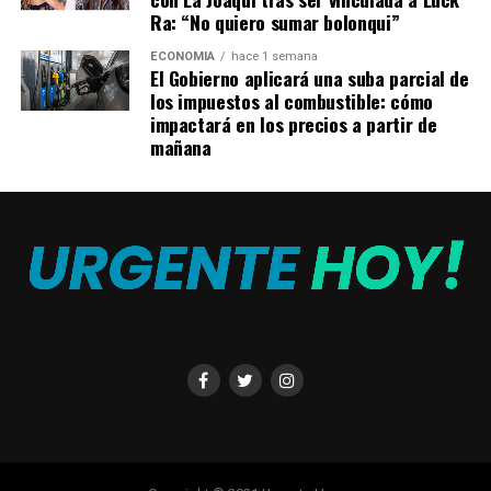
rusa
Ra: “No quiero sumar bolonqui”
NO TE PIERDAS
El gobernador Ziliotto creó una comisión para redactar
ECONOMÍA
hace 1 semana
El Gobierno aplicará una suba parcial de
el Código Procesal de Familia
los impuestos al combustible: cómo
impactará en los precios a partir de
mañana