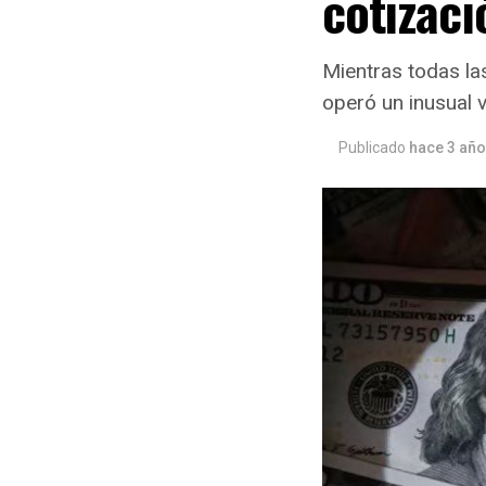
cotizaci
Mientras todas la
operó un inusual 
Publicado
hace 3 añ