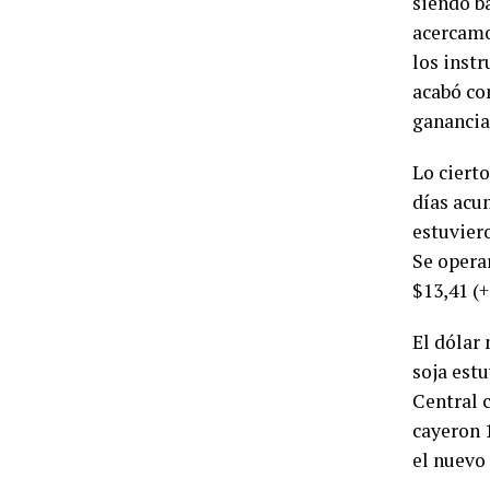
siendo ba
acercamos
los instr
acabó co
ganancias
Lo cierto
días acum
estuvier
Se opera
$13,41 (+
El dólar
soja est
Central 
cayeron 
el nuevo 