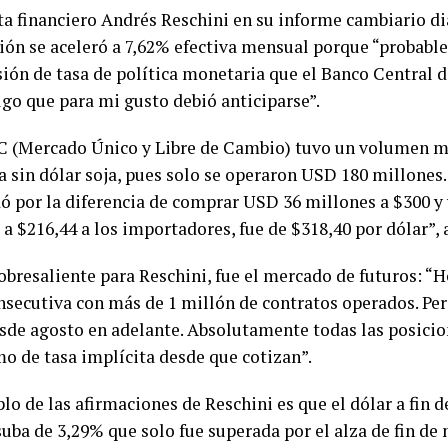
sta financiero Andrés Reschini en su informe cambiario di
ión se aceleró a 7,62% efectiva mensual porque “probab
sión de tasa de política monetaria que el Banco Central d
lgo que para mi gusto debió anticiparse”.
 (Mercado Único y Libre de Cambio) tuvo un volumen mu
a sin dólar soja, pues solo se operaron USD 180 millones.
ó por la diferencia de comprar USD 36 millones a $300 y
a $216,44 a los importadores, fue de $318,40 por dólar”, 
obresaliente para Reschini, fue el mercado de futuros: “
nsecutiva con más de 1 millón de contratos operados. Per
esde agosto en adelante. Absolutamente todas las posicio
o de tasa implícita desde que cotizan”.
o de las afirmaciones de Reschini es que el dólar a fin d
suba de 3,29% que solo fue superada por el alza de fin de