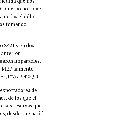
A medida que nos
l Gobierno no tiene
s ruedas el dólar
esos tomando
do $421 y en dos
 anterior
fueron imparables.
el MEP aumentó
(+4,1%) a $425,90.
y exportadores de
s, de los que el
ra sus reservas que
es, desde que nació