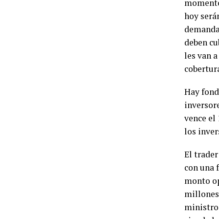
momentos
hoy será
demanda 
deben cub
les van a
cobertur
Hay fond
inversor
vence el
los inve
El trade
con una 
monto op
millones
ministro 