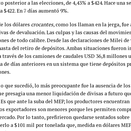
o posterior a las elecciones, de 4,43% a $424. Hace una 
 a $422. En 7 días aumentó 9%.
de los dólares
crocantes
, como los llaman en la jerga, fu
ivas de devaluación. Las culpas y las causas del movimie
nes de todo calibre. Desde las declaraciones de Milei de 
hasta del retiro de depósitos. Ambas situaciones fueron i
a través de los camiones de caudales USD 36,8 millones
la de días anteriores en un sistema que tiene depósitos 
ones.
lo que sucedió, lo más preocupante fue la ausencia de lo
ue presagia una menor liquidación de divisas a futuro que
 Es que ante la suba del MEP, los productores encuentran
los exportadores son menores porque les permiten comp
ercado. Por lo tanto, prefirieron quedarse sentados sobre
erlo a $101 mil por tonelada que, medida en dólares ME