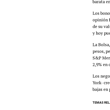
barata en
Los bonos
opinión f
de su val
y hoy pue
La Bolsa
pesos, pe
S&P Merv
2,9% en 
Los nego
York- cr
bajas en 
TEMAS REL