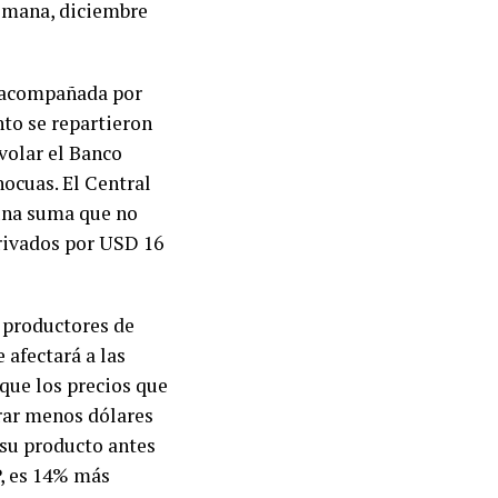
semana, diciembre
e acompañada por
nto se repartieron
volar el Banco
nocuas. El Central
 una suma que no
privados por USD 16
s productores de
 afectará a las
 que los precios que
rar menos dólares
 su producto antes
P, es 14% más