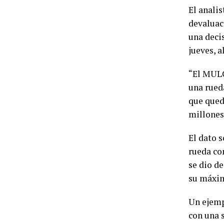
El anali
devaluac
una deci
jueves, a
“El MULC
una rued
que qued
millones 
El dato s
rueda co
se dio d
su máxim
Un ejempl
con una 