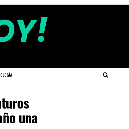
OLOGÍA
uturos
 año una