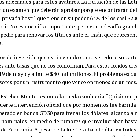
 adecuados para estos avatares. La licitación de las Let
n un examen que deberán aprobar porque encontrarán del
privada hostil que tiene en su poder 67% de los casi $2
rir. No es una cifra importante, pero es un desafío grand
 pedir para renovar los títulos ante el imán que represen
a.
os de inversión que están viendo como se reduce su carter
es ante tasas que no los conforman. Para estos fondos cre
 19 de mayo y admite $40 mil millones. El problema es qu
rsores por un instrumento que vence en menos de un mes
r Esteban Monte resumió la rueda cambiaria. “Quisieron p
fuerte intervención oficial que por momentos fue barrida
erado en bonos GD30 para frenar los dólares, alcanzó a 
 nominales, en medio de rumores que involucraban hasta 
de Economía. A pesar de la fuerte suba, el dólar en todas