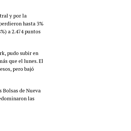
ral y por la
 perdieron hasta 3%
8%) a 2.474 puntos
k, pudo subir en
ás que el lunes. El
esos, pero bajó
as Bolsas de Nueva
redominaron las