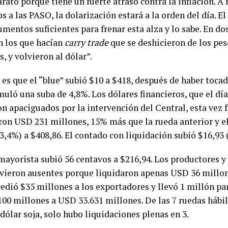
rato porque tiene un fuerte atraso contra la inflación. 
 a las PASO, la dolarización estará a la orden del día. E
umentos suficientes para frenar esta alza y lo sabe. En do
n los que hacían
carry trade
que se deshicieron de los p
, y volvieron al dólar”.
 es que el “blue” subió $10 a $418, después de haber toca
uló una suba de 4,8%. Los dólares financieros, que el día
on apaciguados por la intervención del Central, esta vez 
ron USD 231 millones, 15% más que la rueda anterior y 
3,4%) a $408,86. El contado con liquidación subió $16,93 
 mayorista subió 56 centavos a $216,94. Los productores 
uvieron ausentes porque liquidaron apenas USD 36 millone
cedió $35 millones a los exportadores y llevó 1 millón pa
100 millones a USD 33.631 millones. De las 7 ruedas hábil
dólar soja, solo hubo liquidaciones plenas en 3.