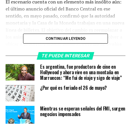
El escenario cuenta con un elemento más insólito aún:
el último anuncio oficial del Banco Central en ese
sentido, en mayo pasado, confirmó que la autoridad
monetaria y la Casa de la Moneda trabajan en una nueva
línea de billetes. El objetivo del cambio es reemplazar a
los animales autóctonos de la serie actual para volver a
CONTINUAR LEYENDO
ubicar a próceres y figuras públicas. Pero
no se evalúa
un billete de 5.000 o 10.000 pesos
, algo piden distintos
TE PUEDE INTERESAR
sectores económicos, en particular los bancos.
Es argentina, fue productora de cine en
Hollywood y ahora vive en una montaña en
Marruecos: “Me fui de viaje y sigo de viaje”
¿Por qué es feriado el 26 de mayo?
Mientras se esperan señales del FMI, surgen
negocios impensados