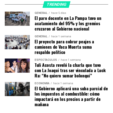
TRENDING
GENERAL
hace 5 días
El paro docente en La Pampa tuvo un
acatamiento del 95% y los gremios
cruzaron al Gobierno nacional
GENERAL
hace 1 semana
El proyecto para cobrar peajes a
camiones de Vaca Muerta suma
respaldo político
CANADA Dólar Canadiense: $100 = USD 73,48 USD1 =
73,48
ESPECTÁCULOS
hace 1 semana
Tuli Acosta reveló la charla que tuvo
con La Joaqui tras ser vinculada a Luck
Ra: “No quiero sumar bolonqui”
ECONOMÍA
hace 1 semana
El Gobierno aplicará una suba parcial de
los impuestos al combustible: cómo
impactará en los precios a partir de
mañana