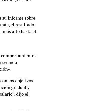
es su informe sobre
zmán, el resultado
l más alto hasta el
an comportamientos
n «viendo
ción».
con los objetivos
ación gradual y
alario”, dijo el