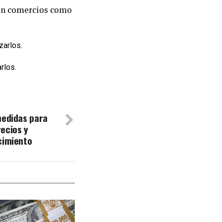
 en comercios como
rlos.
medidas para
ecios y
cimiento