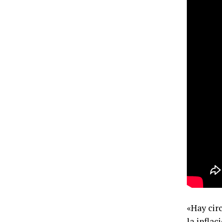
«Hay cir
la inflac