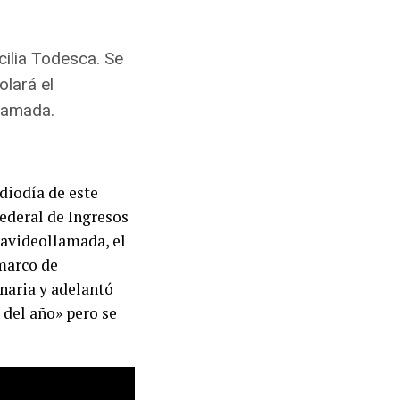
cilia Todesca. Se
olará el
lamada.
diodía de este
ederal de Ingresos
navideollamada, el
marco de
onaria y adelantó
 del año» pero se