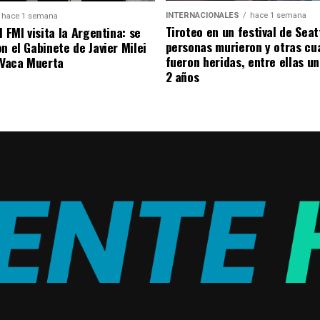
INTERNACIONALES
hace 1 semana
hace 1 semana
Tiroteo en un festival de Seat
l FMI visita la Argentina: se
personas murieron y otras cu
n el Gabinete de Javier Milei
fueron heridas, entre ellas u
á Vaca Muerta
2 años