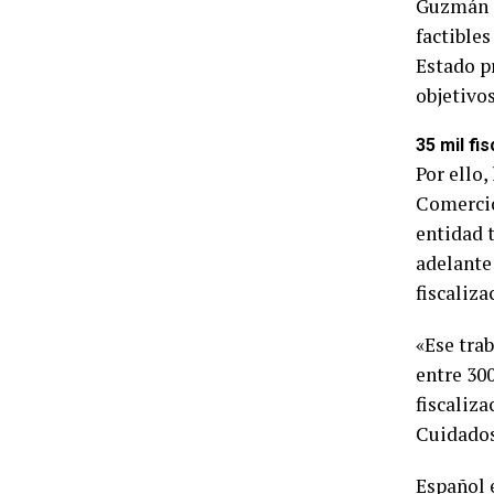
Guzmán s
factible
Estado pr
objetivo
35 mil fi
Por ello,
Comercio 
entidad t
adelante 
fiscaliz
«Ese tra
entre 300
fiscaliza
Cuidados
Español 