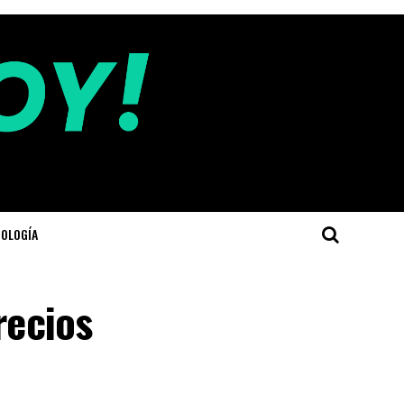
OLOGÍA
recios