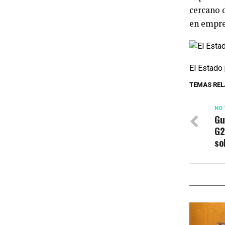
cercano 
en empre
El Estado 
TEMAS REL
NO 
Gu
G2
so