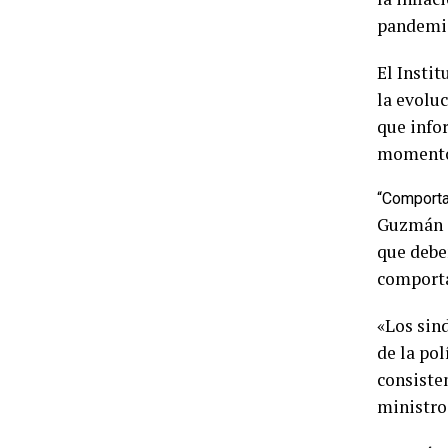
pandemia”
El Instit
la evolu
que info
momento,
“Comporta
Guzmán e
que debe
comporta
«Los sin
de la po
consisten
ministro