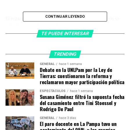
CONTINUAR LEYENDO
El jugador de Atlético de Madrid de España también se
refirió a la relación que forjó con Messi y reveló parte de
una importante charla que tuvieron después del duro
TE PUEDE INTERESAR
debut con derrota ante Arabia Saudita.
TRENDING
“La conversación más importante que tuve con Messi
GENERAL
hace 1 semana
Debate en la UNLPam por la Ley de
fue después de la derrota con Arabia. Teníamos libre y
Tierras: cuestionaron la reforma y
podíamos ver a los familiares pero ni él ni yo queríamos
reclamaron mayor participación política
ver a nadie. Estuvimos cinco o seis horas juntos y nos
ESPECTÁCULOS
hace 1 semana
dijimos todo. Leo empezó diciéndome ‘este puede ser el
Susana Giménez filtró la supuesta fecha
último partido’ y terminamos diciendo ‘a México lo
del casamiento entre Tini Stoessel y
liquidamos’. Fue muy significante”, recordó.
Rodrigo De Paul
GENERAL
hace 3 días
El paro docente en La Pampa tuvo un
acatamiento del 95% y los gremios