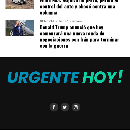
control del auto y chocó contra una
fútbol», acompañado por una foto suya con la camiseta
columna
de Central Córdoba.
GENERAL
hace 1 semana
Donald Trump anunció que hoy
TEMAS RELACIONADOS:
comenzará una nueva ronda de
negociaciones con Irán para terminar
A CONTINUACIÓN
Se conoció el verdadero motivo por el que echaron a
con la guerra
Marcela Pagano de América: “Me maltrató”
NO TE PIERDAS
El emotivo gesto de Paula Chaves con el motoquero que
la ayudó durante las convulsiones de su hija