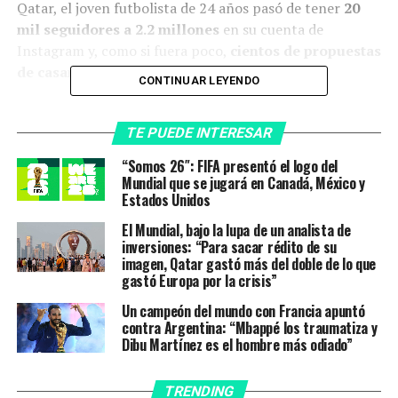
Qatar, el joven futbolista de 24 años pasó de tener
20
mil seguidores a 2.2 millones
en su cuenta de
Instagram y, como si fuera poco,
cientos de propuestas
de casamiento.
CONTINUAR LEYENDO
TE PUEDE INTERESAR
“Somos 26″: FIFA presentó el logo del
Mundial que se jugará en Canadá, México y
Estados Unidos
El Mundial, bajo la lupa de un analista de
inversiones: “Para sacar rédito de su
imagen, Qatar gastó más del doble de lo que
gastó Europa por la crisis”
Un campeón del mundo con Francia apuntó
contra Argentina: “Mbappé los traumatiza y
Dibu Martínez es el hombre más odiado”
Cho Gue-sung
TRENDING