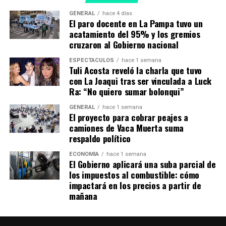
“Su teléfono estuvo sonando toda la noche.
No lo
GENERAL
hace 4 días
dejaba dormir. Intentaba concentrarse en el fútbol”,
El paro docente en La Pampa tuvo un
aseguró un periodista coreano en diálogo con el
acatamiento del 95% y los gremios
cruzaron al Gobierno nacional
medio
Daily Mail
sobre el grado de popularidad que
alcanzó el jugador durante su paso por el Mundial.
ESPECTÁCULOS
hace 1 semana
Tuli Acosta reveló la charla que tuvo
Ghana venció a Corea en un partido electrizante y se metió
con La Joaqui tras ser vinculada a Luck
Ra: “No quiero sumar bolonqui”
en la pelea por un boleto a los octavos de final del Mundial
Qatar 2022
GENERAL
hace 1 semana
En un partido colmado de emociones, los africanos se
El proyecto para cobrar peajes a
camiones de Vaca Muerta suma
llevaron la victoria que les da vida para el último encuentro
respaldo político
contra Uruguay, mientras tanto, Corea del Sur, a pesar de
intentarlo durante todo el segundo tiempo, no pudo
ECONOMÍA
hace 1 semana
El Gobierno aplicará una suba parcial de
concretar el gol que le permitiera al menos llevarse el
los impuestos al combustible: cómo
empate.
impactará en los precios a partir de
El oriundo de la ciudad de Ansan (Gyeonggi), tuvo una
mañana
destacada actuación en la derrota de su país frente a
Ghana por 3-2 en la que marcó los dos goles.
Posteriormente, en el último duelo de la primera fase