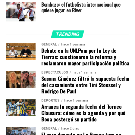
Bombazo: el futbolista internacional que
Resulta desalentador confirmar que no alcanzó con
quiere jugar en River
diseñar procesos específicos y ampliar cuidados para
evitar un espiral de contagios de esta naturaleza.
«Desde que volvió a los entrenamientos, River Plate dejó
TRENDING
de concentrarse en el Monumental para hacerlo en
GENERAL
hace 1 semana
hoteles donde cada persona tuviera una habitación
Debate en la UNLPam por la Ley de
individual, se armaron burbujas, se reforzaron las
Tierras: cuestionaron la reforma y
reclamaron mayor participación política
medidas de higiene y la utilización de barbijos, se
modificó la modalidad de los traslados por tierra y aire, y
ESPECTÁCULOS
hace 1 semana
se testeó a jugadores y cuerpo técnico cientos de veces,
Susana Giménez filtró la supuesta fecha
del casamiento entre Tini Stoessel y
con test complejos de PCR y también de antígenos para
Rodrigo De Paul
reforzar los controles.
DEPORTES
hace 1 semana
Arranca la segunda fecha del Torneo
Clausura: cómo es la agenda y por qué
Boca postergó su partido
GENERAL
hace 2 días
El paro docente en La Pampa tuvo un