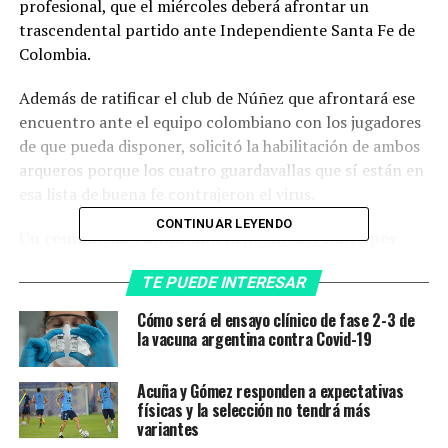
profesional, que el miércoles deberá afrontar un
trascendental partido ante Independiente Santa Fe de
Colombia.
Además de ratificar el club de Núñez que afrontará ese
encuentro ante el equipo colombiano con los jugadores
de que pueda disponer, solicitó la habilitación de ambos
arqueros porque los cuatro guardavallas que sí están en
esa lista de buena fe contrajeron el virus.
CONTINUAR LEYENDO
Un comunicado difundido la noche del lunes por
River dice textualmente:
TE PUEDE INTERESAR
«A 432 días de declarada la pandemia internacional de
Cómo será el ensayo clínico de fase 2-3 de
Covid-19, el Club Atlético River Plate se encuentra hoy
la vacuna argentina contra Covid-19
con un plantel de fútbol que, pese a haber cumplido con
todos los protocolos, tiene 25 casos positivos de
Acuña y Gómez responden a expectativas
coronavirus (se incluyen integrantes del cuerpo técnico
físicas y la selección no tendrá más
y de las áreas de cocina y seguridad).
variantes