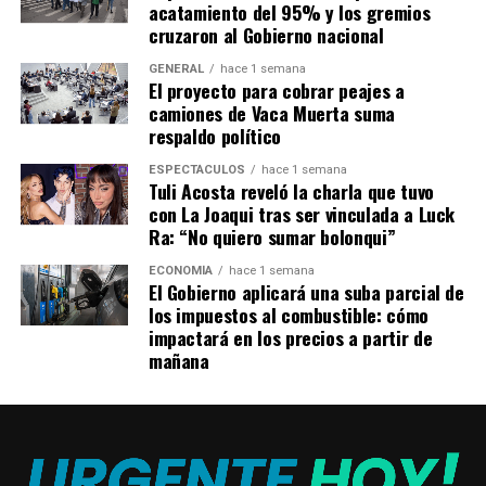
acatamiento del 95% y los gremios
interesados en el mercado de delanteros de “muy alto
cruzaron al Gobierno nacional
nivel”. Al mismo tiempo, remarcaron que el DT sabe que
es
“fundamental” tener un nueve de área puro
como
GENERAL
hace 1 semana
El proyecto para cobrar peajes a
recambio en un ataque galáctico que cuenta con otras
camiones de Vaca Muerta suma
opciones como Lionel Messi, Ángel Di María, Neymar y
respaldo político
Kylian Mbappé.
ESPECTÁCULOS
hace 1 semana
Tuli Acosta reveló la charla que tuvo
Al mismo tiempo que desde Francia informaron sobre
con La Joaqui tras ser vinculada a Luck
esta posible salida, en Inglaterra ya se dispararon los
Ra: “No quiero sumar bolonqui”
rumores en torno a Icardi:
Newcastle está
considerando realizar una oferta
. El diario
The
ECONOMÍA
hace 1 semana
El Gobierno aplicará una suba parcial de
Sun
aclaró que el club de la Premier League, que vive sus
los impuestos al combustible: cómo
primeras horas con sus millonarios nuevos dueños,
impactará en los precios a partir de
debería competir posiblemente
mañana
con
Tottenham
y
Juventus
.