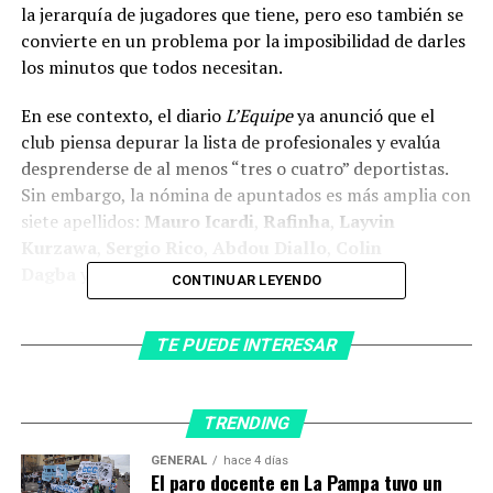
la jerarquía de jugadores que tiene, pero eso también se
convierte en un problema por la imposibilidad de darles
los minutos que todos necesitan.
En ese contexto, el diario
L’Equipe
ya anunció que el
club piensa depurar la lista de profesionales y evalúa
desprenderse de al menos “tres o cuatro” deportistas.
Sin embargo, la nómina de apuntados es más amplia con
siete apellidos:
Mauro Icardi
,
Rafinha
,
Layvin
Kurzawa
,
Sergio Rico
,
Abdou Diallo
,
Colin
Dagba
y
Éric Junior Dina Ebimbe
.
CONTINUAR LEYENDO
El
futbolista argentino de 28 años tiene contrato
TE PUEDE INTERESAR
hasta 2024
, pero presenta una serie de interrogantes en
torno a su futuro teniendo en cuenta que
estuvo
“inmerso en la saga de su vida personal”
. El
TRENDING
medio francés aclara que nunca pudo recuperar su nivel
de centro delantero con “dimensión europea”, pero
GENERAL
hace 4 días
El paro docente en La Pampa tuvo un
advierten que hay pocas probabilidades que haya