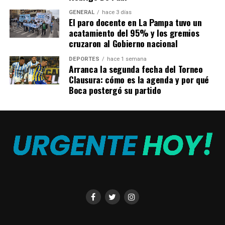
económicas en favor de la legitimación.
GENERAL
hace 3 días
El paro docente en La Pampa tuvo un
Una de ellas resultó la contratación de Messi por parte
acatamiento del 95% y los gremios
cruzaron al Gobierno nacional
de PSG, una entidad del Qatar Sports Investment, que a
su vez es una firma subsidiaria de Qatar Investment
DEPORTES
hace 1 semana
Authority (QIA), el organismo soberano que gestiona las
Arranca la segunda fecha del Torneo
Clausura: cómo es la agenda y por qué
ganancias del petróleo y el gas.
Boca postergó su partido
Durante su ciclo como futbolista de Barcelona, el
argentino inició relaciones con el emirato a través de
contratos publicitarios y de promoción como embajador
de la Academia Aspire, el mayor centro de alto
rendimiento deportivo del mundo.