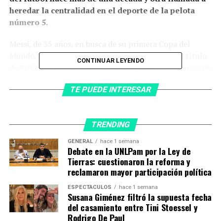
heredar la centralidad en el deporte de la pelota
número 5.
Messi, de 35 años, en busca de su primera Copa del
Mundo, ante un Mbappé, de 23, que defenderá el título
CONTINUAR LEYENDO
de Rusia 2018 en la tierra natal del poderoso empresario
Nasser Al-Khelaifi, presidente del PSG.
TE PUEDE INTERESAR
El ejecutivo qatarí, amigo del emir Tamim bin
Hamad Al Thani, fue quien se propuso la
convivencia de las dos estrellas en el club parisino
TRENDING
como estrategia de imagen para un país que soportó
GENERAL
hace 1 semana
serios cuestionamientos por la organización del
Debate en la UNLPam por la Ley de
Mundial 2022.
Tierras: cuestionaron la reforma y
reclamaron mayor participación política
Las sospechas de sobornos para ganar la designación de
ESPECTÁCULOS
hace 1 semana
la sede, que destaparon un escándalo de corrupción en
Susana Giménez filtró la supuesta fecha
la FIFA, sumadas a las críticas por su postura sobre los
del casamiento entre Tini Stoessel y
Rodrigo De Paul
derechos humanos demandaron acciones políticas y