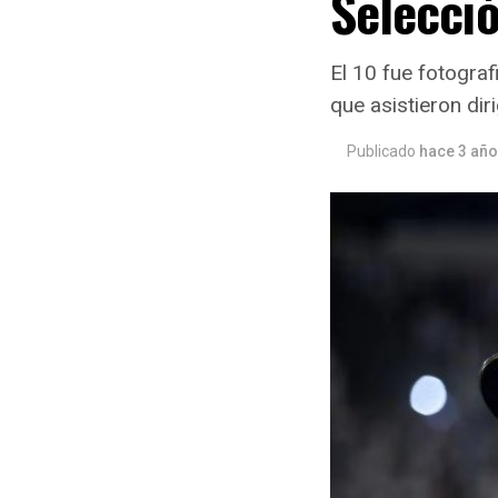
Selecció
El 10 fue fotogra
que asistieron dir
Publicado
hace 3 añ