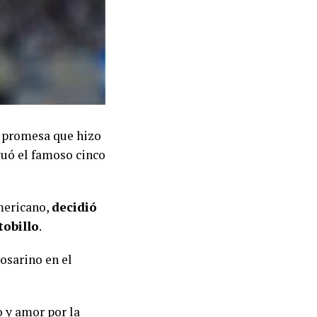
a promesa que hizo
tuó el famoso cinco
americano,
decidió
tobillo
.
rosarino en el
 y amor por la