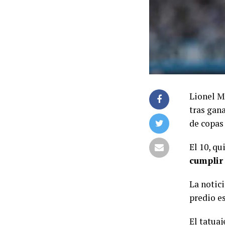
Lionel M
tras gan
de copas 
El 10, qu
cumplir
La notici
predio e
El tatua