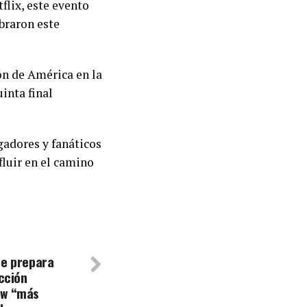
flix, este evento
braron este
ón de América en la
inta final
gadores y fanáticos
fluir en el camino
se prepara
ección
ow “más