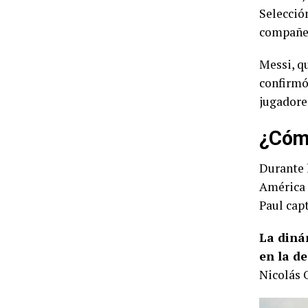
Selecció
compañer
Messi, qu
confirmó
jugadore
¿Cómo
Durante 
América 
Paul cap
La diná
en la d
Nicolás 