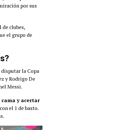
miración por sus
 de clubes,
ue el grupo de
as?
 disputar la Copa
ez y Rodrigo De
nel Messi.
a cama y acertar
on el 1 de basto.
s.