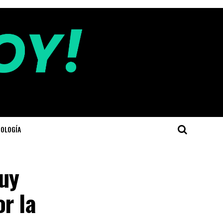
OLOGÍA
muy
r la