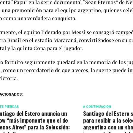
enta “Papu” en la serie documental “Sean Eternos” de Net
 una premonición para el equipo argentino, quienes cele
como una verdadera conquista.
rmente, el equipo liderado por Messi se consagró campe
tra Brasil en el estadio Maracaná, convirtiéndose en su qu
al y la quinta Copa para el jugador.
go fortuito seguramente quedará en la memoria de los ju
, como un recordatorio de que a veces, la suerte puede in
victoria.
ACIONADOS:
TE PIERDAS
A CONTINUACIÓN
ntiago del Estero anuncia un
Santiago del Estero 
ow “más imponente que el de
para recibir a la sel
enos Aires” para la Selección:
argentina con un sh