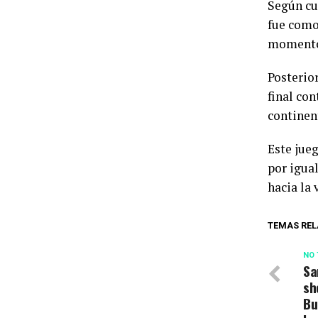
Según cu
fue como
momento 
Posterio
final con
continent
Este jue
por igual
hacia la 
TEMAS REL
NO 
Sa
sh
Bu