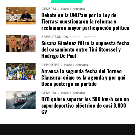
la selección, que haya venido tanta gente.
GENERAL
hace 1 semana
Debate en la UNLPam por la Ley de
Se siente mucho el apoyo y el cariño de
Tierras: cuestionaron la reforma y
reclamaron mayor participación política
la gente, es algo inolvidable; vamos a dar
todo lo mejor para lo que viene».
ESPECTÁCULOS
hace 1 semana
Susana Giménez filtró la supuesta fecha
del casamiento entre Tini Stoessel y
Rodrigo De Paul
DEPORTES
hace 1 semana
TEMAS RELACIONADOS:
JULIÁN ÁLVAREZ
SELECCIÓN
Arranca la segunda fecha del Torneo
Clausura: cómo es la agenda y por qué
A CONTINUACIÓN
Boca postergó su partido
Un recluso murió por tuberculosis en Mendoza y aislaron
a otros 64 ante posible contagio
GENERAL
hace 1 semana
BYD quiere superar los 500 km/h con un
NO TE PIERDAS
superdeportivo eléctrico de casi 3.000
Los 7 alimentos que pueden aportar vitamina B3 para
CV
quemar grasas