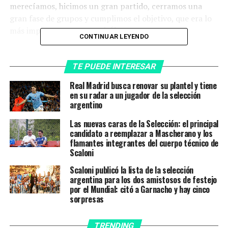
merecíamos, hicimos un gran partido, cerramos una
gran fase de grupos y cumplimos el objetivo, que era lo
más importante», expresó Álvarez.
CONTINUAR LEYENDO
Y añadió: «Todos los días se cruzan
TE PUEDE INTERESAR
cosas por la cabeza, estar acá es lo
Real Madrid busca renovar su plantel y tiene
máximo. Con la Selección, jugando un
en su radar a un jugador de la selección
argentino
Mundial con la gente de Argentina que se
siente mucho el apoyo, el cariño y es algo
Las nuevas caras de la Selección: el principal
candidato a reemplazar a Mascherano y los
inolvidable estar viviendo este momento
flamantes integrantes del cuerpo técnico de
Scaloni
y vamos a dar lo mejor para todos los
argentinos».
Scaloni publicó la lista de la selección
argentina para los dos amistosos de festejo
por el Mundial: citó a Garnacho y hay cinco
Respecto del apoyo del publico, Álvarez
sorpresas
relató: «Se te cruzan cosas por la cabeza,
esto es lo máximo. Jugar un Mundial con
TRENDING