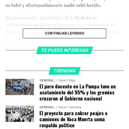
su bebé y afortunadamente nadie salió herido.
En ese instante, un efectivo de la
Policía
de
la
Provincia de Buenos Aires
que se encontraba de
franco arribó al lugar ya que, por casualidad, circulaba
CONTINUAR LEYENDO
por su coche en la zona junto a su familia. Incluso,
aseguró que unos kilómetros antes de donde se produjo
TE PUEDE INTERESAR
el siniestro,
Fernández lo había sobrepasado “a gran
velocidad realizando maniobras bruscas”
.
TRENDING
GENERAL
hace 5 días
El paro docente en La Pampa tuvo un
acatamiento del 95% y los gremios
cruzaron al Gobierno nacional
GENERAL
hace 1 semana
El proyecto para cobrar peajes a
camiones de Vaca Muerta suma
respaldo político