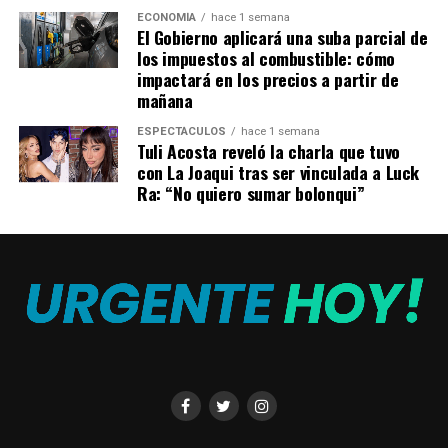
ECONOMÍA
hace 1 semana
El Gobierno aplicará una suba parcial de
los impuestos al combustible: cómo
impactará en los precios a partir de
mañana
ESPECTÁCULOS
hace 1 semana
Tuli Acosta reveló la charla que tuvo
con La Joaqui tras ser vinculada a Luck
Ra: “No quiero sumar bolonqui”
Fue este hombre quien ayudó a contener al futbolista de
32 años que actualmente se destaca en la
Universidad
de Chile,
quien, en evidente estado de ebriedad,
intentó
darse a la fuga
, pero fue reducido por él y por personal
de la Policía.
Cuando se le realizó el control de
alcoholemia, le dio positivo en 1,62 g/l en sangre.
En las últimas horas, el jugador publicó un mensaje en las
redes sociales, donde manifestó su arrepentimiento y le