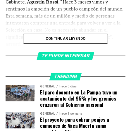
Gabinete,
Agustín Rossi
. “Hace 3 meses vimos y
sentimos la emoción de un pueblo campeón del mundo.
Esta semana, más de un millón y medio de personas
intentaron comprar una entrada para volver a ver a la
Selección en casa. No es necesario abundar en el
significado de estos partidos para nuestro pueblo”,
CONTINUAR LEYENDO
agregó.
TE PUEDE INTERESAR
Entre los argumentos de la resolución, firmada por el
propio Rossi, se señaló: “No hace falta desarrollar
extensamente lo que significa la práctica del futbol para
TRENDING
los y las habitantes de la República Argentina, y menos
aún por su proximidad en el tiempo, la importancia que
GENERAL
hace 3 días
El paro docente en La Pampa tuvo un
adquirió la obtención por parte de la selección
acatamiento del 95% y los gremios
masculina argentina de fútbol del campeonato del
cruzaron al Gobierno nacional
mundo en la ‘Copa Mundial de la FIFA QATAR 2022′, que
significó el tercer título mundial en su historia”.
GENERAL
hace 1 semana
El proyecto para cobrar peajes a
camiones de Vaca Muerta suma
“Que todo esto se vio reflejado el 20 de diciembre de