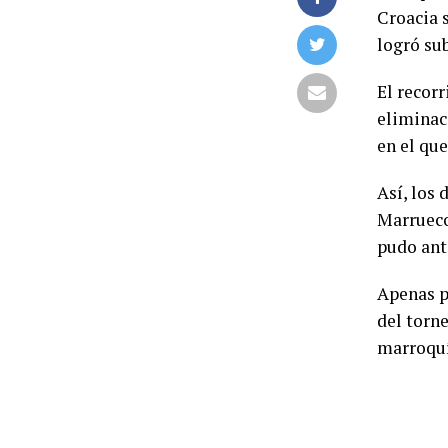
Croacia 
logró su
El recorr
eliminac
en el que
Así, los 
Marrueco
pudo ant
Apenas p
del torn
marroquí