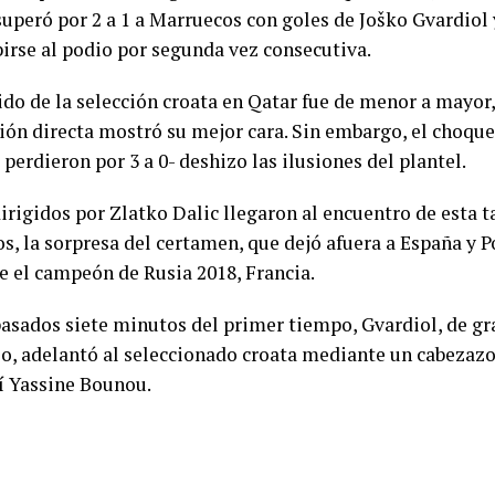
superó por 2 a 1 a Marruecos con goles de Joško Gvardiol 
birse al podio por segunda vez consecutiva.
ido de la selección croata en Qatar fue de menor a mayor, 
ión directa mostró su mejor cara. Sin embargo, el choque
 perdieron por 3 a 0- deshizo las ilusiones del plantel.
dirigidos por Zlatko Dalic llegaron al encuentro de esta t
s, la sorpresa del certamen, que dejó afuera a España y P
e el campeón de Rusia 2018, Francia.
asados siete minutos del primer tiempo, Gvardiol, de gra
eo, adelantó al seleccionado croata mediante un cabezazo 
 Yassine Bounou.