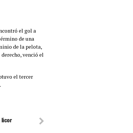
ncontró el gol a
 término de una
inio de la pelota,
e derecho, venció el
btuvo el tercer
.
 licor