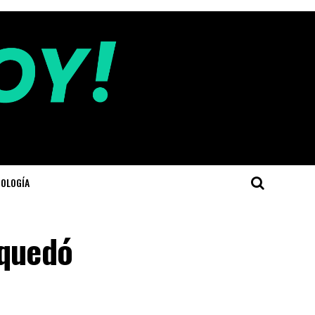
OLOGÍA
 quedó