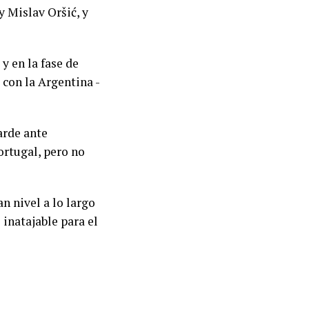
y Mislav Oršić, y
y en la fase de
 con la Argentina -
arde ante
ortugal, pero no
n nivel a lo largo
inatajable para el