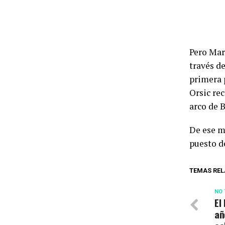
Pero Marr
través d
primera 
Orsic rec
arco de 
De ese mo
puesto d
TEMAS REL
NO 
El
añ