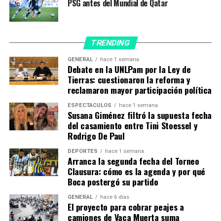
PSG antes del Mundial de Qatar
ingresar al campo en tres encuentros, ya que como
tenía una suspensión de tres partidos, se perdió la
mitad de la fase de grupos. En total, Ángel estuvo más
de 1.300 minutos en el césped.
TRENDING
GENERAL
hace 1 semana
Debate en la UNLPam por la Ley de
Tierras: cuestionaron la reforma y
reclamaron mayor participación política
ESPECTÁCULOS
hace 1 semana
Susana Giménez filtró la supuesta fecha
del casamiento entre Tini Stoessel y
Rodrigo De Paul
DEPORTES
hace 1 semana
Arranca la segunda fecha del Torneo
Clausura: cómo es la agenda y por qué
Boca postergó su partido
GENERAL
hace 6 días
El proyecto para cobrar peajes a
camiones de Vaca Muerta suma