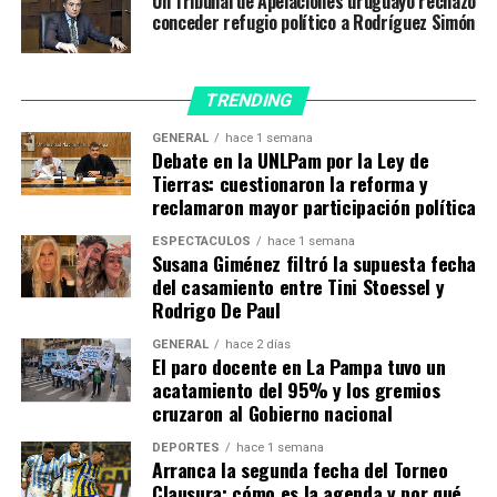
Un Tribunal de Apelaciones uruguayo rechazó
los uruguayos (2).
conceder refugio político a Rodríguez Simón
Ante este panorama, Uruguay fue con desesperación a
buscar el gol que lo volviera a depositar en zona de
TRENDING
clasificiación. Sin embargo, después de una polémica
GENERAL
hace 1 semana
jugada que todos los charrúas reclamaron como penal,
Debate en la UNLPam por la Ley de
no hubo tiempo para más y la Celeste se despidió de la
Tierras: cuestionaron la reforma y
Copa del Mundo.
reclamaron mayor participación política
ESPECTÁCULOS
hace 1 semana
Así quedaron las posiciones del Grupo H del
Susana Giménez filtró la supuesta fecha
Mundial de Qatar 2022
del casamiento entre Tini Stoessel y
Rodrigo De Paul
1- Portugal | 6 puntos | +2 diferencia de gol | 6 goles a
GENERAL
hace 2 días
favor
El paro docente en La Pampa tuvo un
2- Corea del Sur | 4 puntos | 0 diferencia de gol | 4 goles a
acatamiento del 95% y los gremios
favor
cruzaron al Gobierno nacional
3- Uruguay | 4 puntos | 0 diferencia de gol | 2 goles a
DEPORTES
hace 1 semana
favor
Arranca la segunda fecha del Torneo
4- Ghana | 3 puntos | -2 diferencia de gol | 5 goles a favor
Clausura: cómo es la agenda y por qué