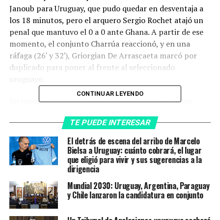
Janoub para Uruguay, que pudo quedar en desventaja a
los 18 minutos, pero el arquero Sergio Rochet atajó un
penal que mantuvo el 0 a 0 ante Ghana. A partir de ese
momento, el conjunto Charrúa reaccionó, y en una
ráfaga (26′ y 32′), Griorgian De Arrascaeta marcó por
duplicado para poner al frente al seleccionado
uruguayo.
CONTINUAR LEYENDO
En simultáneo, en el Estadio Ciudad de la Educación,
Corea del Sur había logrado un empate parcial por 1 a 1
TE PUEDE INTERESAR
ante el ya clasificado Portugal, luego de comenzar en
desventaja. Con el 2 a 0 de Uruguay y la igualdad de los
El detrás de escena del arribo de Marcelo
asiáticos, el conjunto sudamericano se estaba quedando
Bielsa a Uruguay: cuánto cobrará, el lugar
que eligió para vivir y sus sugerencias a la
con la segunda plaza para octavos.
dirigencia
Pero todo cambió en los minutos finales. Porque Corea
Mundial 2030: Uruguay, Argentina, Paraguay
pasó a ganar con un gol agónico de Hwang Hee-chan en
y Chile lanzaron la candidatura en conjunto
el tiempo de descuento, y el triunfo ponía a los asiáticos
en la siguiente ronda, al tener más goles a favor (4) que